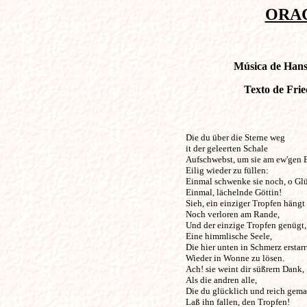
ORAC
Música de Hans 
Texto de Frie
Die du über die Sterne weg                 
it der geleerten Schale

Aufschwebst, um sie am ew'gen B
Eilig wieder zu füllen:

Einmal schwenke sie noch, o Glü
Einmal, lächelnde Göttin!

Sieh, ein einziger Tropfen hängt

Noch verloren am Rande,

Und der einzige Tropfen genügt,

Eine himmlische Seele,

Die hier unten in Schmerz erstarrt
Wieder in Wonne zu lösen.

Ach! sie weint dir süßrern Dank,

Als die andren alle,

Die du glücklich und reich gemac
Laß ihn fallen, den Tropfen!
