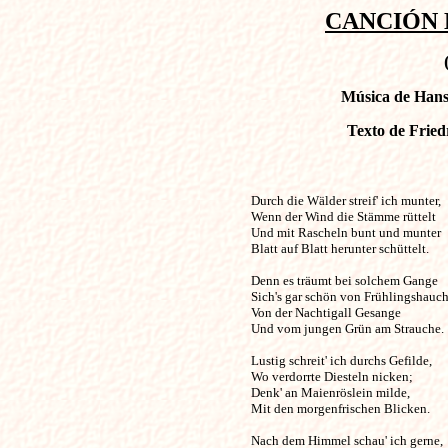
CANCIÓN 
Música de Hans 
Texto de Friedr
Durch die Wälder streif' ich munter,       
Wenn der Wind die Stämme rüttelt

Und mit Rascheln bunt und munter

Blatt auf Blatt herunter schüttelt.

Denn es träumt bei solchem Gange

Sich's gar schön von Frühlingshauche
Von der Nachtigall Gesange

Und vom jungen Grün am Strauche.

Lustig schreit' ich durchs Gefilde,

Wo verdorrte Diesteln nicken;

Denk' an Maienröslein milde,

Mit den morgenfrischen Blicken.

Nach dem Himmel schau' ich gerne,
