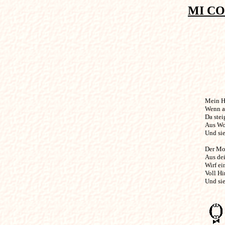
MI CO
Mein Herz
Wenn al
Da stei
Aus Wol
Und sie
Der Mon
Aus dei
Wirf ei
Voll Hi
Und sie