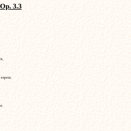
p. 3.3
,

espera.

e.
