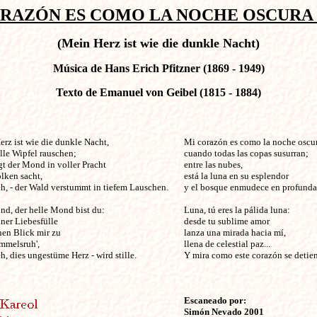
RAZÓN ES COMO LA NOCHE OSCURA O
(Mein Herz ist wie die dunkle Nacht)
Música de Hans Erich Pfitzner (1869 - 1949)
Texto de Emanuel von Geibel (1815 - 1884)
 ist wie die dunkle Nacht,                                  

Mi corazón es como la noche oscura
le Wipfel rauschen;

cuando todas las copas susurran;

gt der Mond in voller Pracht

entre las nubes, 

ken sacht,

está la luna en su esplendor

h, - der Wald verstummt in tiefem Lauschen.

y el bosque enmudece en profunda 
d, der helle Mond bist du:

Luna, tú eres la pálida luna:

ner Liebesfülle

desde tu sublime amor

nen Blick mir zu 

lanza una mirada hacia mí,

mmelsruh',

llena de celestial paz...

h, dies ungestüme Herz - wird stille.

Y mira como este corazón se detien
Escaneado por:
Simón Nevado 2001