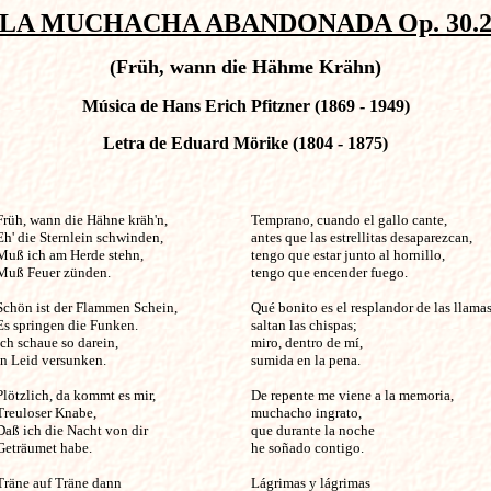
LA MUCHACHA ABANDONADA Op. 30.
(Früh, wann die Hähme Krähn)
Música de Hans Erich Pfitzner (1869 - 1949)
Letra de Eduard Mörike (1804 - 1875)
Früh, wann die Hähne kräh'n,                        

Temprano, cuando el gallo cante,

Eh' die Sternlein schwinden,

antes que las estrellitas desaparezcan,

Muß ich am Herde stehn,

tengo que estar junto al hornillo,

Muß Feuer zünden.

tengo que encender fuego.

Schön ist der Flammen Schein,

Qué bonito es el resplandor de las llamas,
Es springen die Funken.

saltan las chispas;

Ich schaue so darein,

miro, dentro de mí,

in Leid versunken.

sumida en la pena.

Plötzlich, da kommt es mir,

De repente me viene a la memoria,

Treuloser Knabe,

muchacho ingrato,

Daß ich die Nacht von dir

que durante la noche

Geträumet habe.

he soñado contigo.

Träne auf Träne dann

Lágrimas y lágrimas
