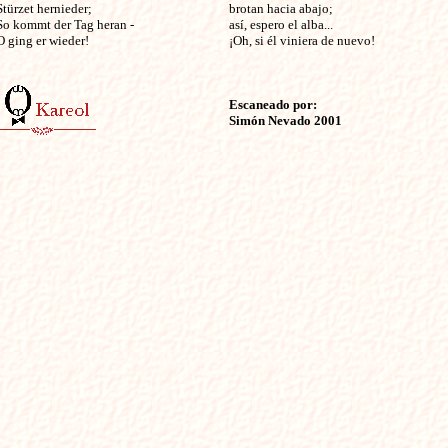
Stürzet hernieder;

brotan hacia abajo;

So kommt der Tag heran -

así, espero el alba...

O ging er wieder!

¡Oh, si él viniera de nuevo!

Escaneado por:

Simón Nevado 2001