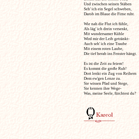
Und zwischen seinen Stäben 

Seh' ich ein Segel schweben, 

Darob im Blaue die Firne ruht. 

Wie nah die Flut ich fühle, 

Als läg' ich drein versenkt, 

Mit wundersamer Kühle 

Wird mir der Leib getränkt- 

Auch seh' ich eine Traube 

Mit einem roten Laube, 

Die tief herab ins Fenster hängt. 

Es ist die Zeit zu feiern! 

Es kommt die große Ruh! 

Dort lenkt ein Zug von Reihern 

Dem ew'gen Lenze zu. 

Sie wissen Pfad und Stege, 

Sie kennen ihre Wege- 

Was, meine Seele, fürchtest du? 
