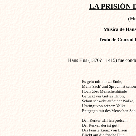
LA PRISIÓN D
(Hu
Música de Hans 
Texto de Conrad 
Hans Hus (1370? - 1415) fue conden
Es geht mit mir zu Ende,                    
Mein' Sach' und Spruch ist schon 
Hoch über Menschenhände 

Gerückt vor Gottes Thron, 

Schon schwebt auf einer Wolke, 

Umringt von seinem Volke 

Entgegen mir des Menschen Sohn.
Den Kerker will ich preisen, 

Der Kerker, der ist gut! 

Das Fensterkreuz von Eisen 

Blickt auf die frische Flut, 
