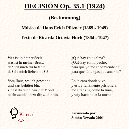
DECISIÓN Op. 35.1 (1924)
(Bestimmung)
Música de Hans Erich Pfitzner (1869 - 1949)
Texto de Ricarda Octavia Huch (1864 - 1947)
Was ist in deiner Seele,                               

¿Qué hay en tu alma?

was ist in meiner Brust, 

¿Qué hay en mi pecho,

daß ich mich dir befehle, 

para que yo me encomiende a ti,

daß du mich lieben mußt? 

para que tú tengas que amarme?

Vom Haus, wo ich gewohnt 

En la casa donde vivo

und zart behütet bin, 

y estoy felizmente prisionera,

ziehst du mich, wie der Mond 

me atraes tú, como la luna,

nachtwandelnd zu dir, zu dir hin.

y voy hacia ti en la noche.

Escaneado por:
Simón Nevado 2001