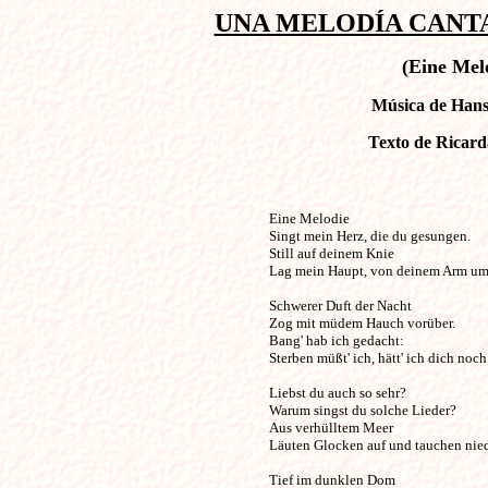
UNA MELODÍA CANTA 
(Eine Mel
Música de Hans 
Texto de Ricard
Eine Melodie                                              
Singt mein Herz, die du gesungen. 

Still auf deinem Knie 

Lag mein Haupt, von deinem Arm um
Schwerer Duft der Nacht 

Zog mit müdem Hauch vorüber.

Bang' hab ich gedacht: 

Sterben müßt' ich, hätt' ich dich noch l
Liebst du auch so sehr? 

Warum singst du solche Lieder?

Aus verhülltem Meer 

Läuten Glocken auf und tauchen niede
Tief im dunklen Dom 
