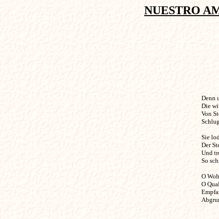
NUESTRO AM
Denn un
Die wi
Von St
Schlug
Sie lo
Der St
Und tro
So sch
O Wohl
O Qual
Empfan
Abgrun