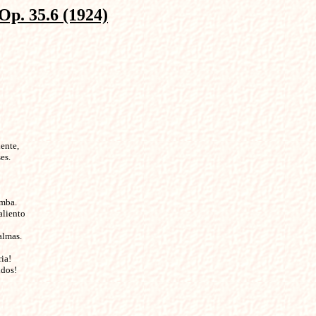
35.6 (1924)
nte,

s.

mba.

aliento

lmas.

ia!

dos!
