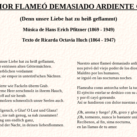
OR FLAMEÓ DEMASIADO ARDIENTE Op. 
(Denn unsre Liebe hat zu heiß geflammt)
Música de Hans Erich Pfitzner (1869 - 1949)
Texto de Ricarda Octavia Huch (1864 - 1947)
sre Liebe hat zu heiß geflammt,                       

Nuestro amor flameó demasiado ardie
r entrissen alten Göttermächten.

nos privó del viejo poder de los diose
erblichen verdammt 

Maldito por los humanos, 

 sie empor in unterird'schen Nächten. 

se irguió en las nocturnas noches.

derte wie Fackeln überm Grab. 

Flameaba como antorcha sobre la tu
erne Heer zerschmolz in ihrerm Hauch,

El ejército estelar se deshizo con su 
ff auf sie herab. 

y por él cayó goteando.

molzen schmerzlich unsre Seelen auch. 

Así se fundieron con dolor nuestras a
geruch, o Glut! O Lust und Glanz! 

¡Oh, aroma y fuego! ¡Oh, gozo y glor
, nie nah genug, sa nah zusammen!

¡Oh, tormento, nunca lo bastante uni
g uns endlich ganz, 

Recíbenos, al fin, sima nocturna,

d der Nacht, in deinen liebesflommen.

en las llamas de tu amor.
