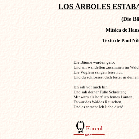
LOS ÁRBOLES ESTABAN
(Die B
Música de Hans 
Texto de Paul Ni
Die Bäume wurden gelb,                            
Und wir wandelten zusammen im Walde
Die Vöglein sangen leise nur, 

Und du schlossest dich fester in deinen M
Ich sah vor mich hin 

Und sah deiner Füße Schreiten; 

Mir war's als hört' ich fernes Läuten,

Es war des Waldes Rauschen, 

Und es sprach: Ich liebe dich!
