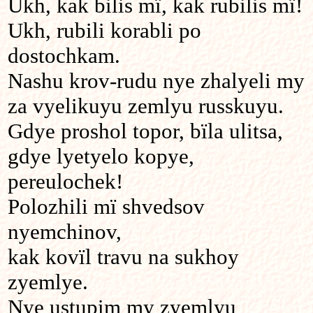
Ukh, kak bilis mï, kak rubilis mï!
Ukh, rubili korabli po
dostochkam.
Nashu krov-rudu nye zhalyeli my
za vyelikuyu zemlyu russkuyu.
Gdye proshol topor, bïla ulitsa,
gdye lyetyelo kopye,
pereulochek!
Polozhili mï shvedsov
nyemchinov,
kak kovïl travu na sukhoy
zyemlye.
Nye ustupim my zyemlyu