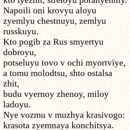
Napoili oni krovyu aloyu
zyemlyu chestnuyu, zemlyu
russkuyu.
Kto pogib za Rus smyertyu
dobroyu,
potseluyu tovo v ochi myortvïye,
a tomu molodtsu, shto ostalsa
zhit,
budu vyernoy zhenoy, miloy
ladoyu.
Nye vozmu v muzhya krasivogo:
krasota zyemnaya konchitsya.