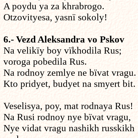
A poydu ya za khrabrogo.
Otzovityesa, yasnï sokoly!
6.- Vezd Aleksandra vo Pskov
Na velikïy boy vïkhodila Rus;
voroga pobedila Rus.
Na rodnoy zemlye ne bïvat vragu.
Kto pridyet, budyet na smyert bit.
Veselisya, poy, mat rodnaya Rus!
Na Rusi rodnoy nye bïvat vragu,
Nye vidat vragu nashikh russkikh