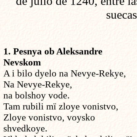
de julio de 1240, entre la
suecas
1. Pesnya ob Aleksandre
Nevskom
A i bilo dyelo na Nevye-Rekye,
Na Nevye-Rekye,
na bolshoy vode.
Tam rubili mï zloye vonistvo,
Zloye vonistvo, voysko
shvedkoye.