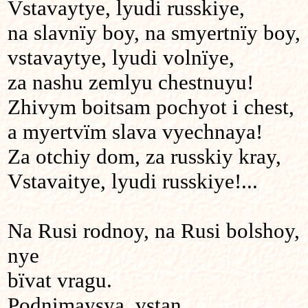
Vstavaytye, lyudi russkiye,
na slavnïy boy, na smyertnïy boy,
vstavaytye, lyudi volnïye,
za nashu zemlyu chestnuyu!
Zhivym boitsam pochyot i chest,
a myertvïm slava vyechnaya!
Za otchiy dom, za russkiy kray,
Vstavaitye, lyudi russkiye!...
Na Rusi rodnoy, na Rusi bolshoy,
nye
bïvat vragu.
Podnimaysya, vstan,