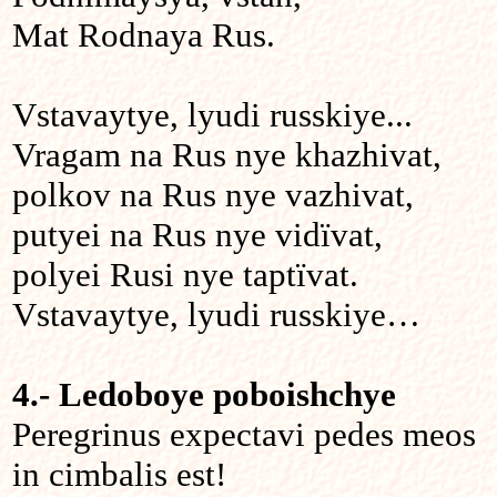
Mat Rodnaya Rus.
Vstavaytye, lyudi russkiye...
Vragam na Rus nye khazhivat,
polkov na Rus nye vazhivat,
putyei na Rus nye vidïvat,
polyei Rusi nye taptïvat.
Vstavaytye, lyudi russkiye…
4.- Ledoboye poboishchye
Peregrinus expectavi pedes meos
in cimbalis est!