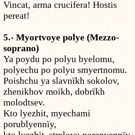
Vincat, arma crucifera! Hostis
pereat!
5.- Myortvoye polye (Mezzo-
soprano)
Ya poydu po polyu byelomu,
polyechu po polyu smyertnomu.
Poishchu ya slavnïkh sokolov,
zhenikhov moikh, dobrïkh
molodtsev.
Kto lyezhit, myechami
porublyennïy,
kto lyezhit, streloyu poranyennïy.