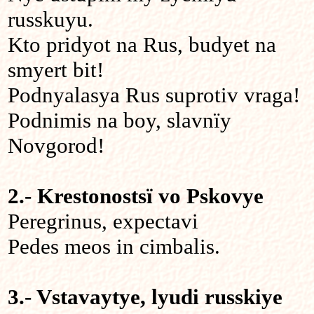
russkuyu.
Kto pridyot na Rus, budyet na
smyert bit!
Podnyalasya Rus suprotiv vraga!
Podnimis na boy, slavnïy
Novgorod!
2.- Krestonostsï vo Pskovye
Peregrinus, expectavi
Pedes meos in cimbalis.
3.- Vstavaytye, lyudi russkiye