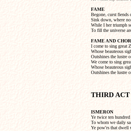
FAME
Begone, curst fiends o
Sink down, where no
While I her triumph s
To fill the universe a
FAME AND CHO
I come to sing great 
Whose beauteous sigh
Outshines the lustre o
We come to sing great
Whose beauteous sigh
Outshines the lustre o
THIRD AC
ISMERON
Ye twice ten hundred 
To whom we daily sac
Ye pow'rs that dwell 