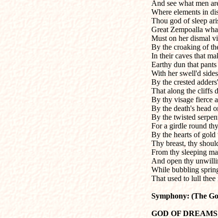
And see what men are
Where elements in di
Thou god of sleep aris
Great Zempoalla what
Must on her dismal vi
By the croaking of th
In their caves that m
Earthy dun that pants 
With her swell'd sides 
By the crested adders'
That along the cliffs d
By thy visage fierce 
By the death's head o
By the twisted serpent
For a girdle round thy
By the hearts of gold 
Thy breast, thy shoul
From thy sleeping ma
And open thy unwilli
While bubbling spring
That used to lull thee 
Symphony: (The God
GOD OF DREAMS