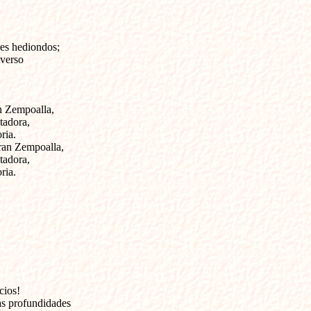
es hediondos;
iverso
an Zempoalla,
tadora,
ria.
gran Zempoalla,
tadora,
ria.
cios!
as profundidades