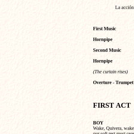
La acción
First Music
Hornpipe
Second Music
Hornpipe
(The curtain rises)
Overture - Trumpet
FIRST
ACT
BOY
Wake, Quivera, wake
our soft rest must cea