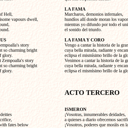
LA FAMA
f Hell,
Marcharos
, demonios infernales,
isome vapours dwell,
hundíos allí
donde moran los vapor
ound,
mientras yo difundo por todo el un
round.
el sonido del triunfo.
RUS
LA FAMA Y CORO
Zempoalla's story
Vengo a cantar la historia de la gr
t so charming bright
cuya bella mirada, radiante y encan
f glory.
eclipsa el mismísimo brillo de la glo
 Zempoalla's story
Venimos a cantar la historia de la 
t so charming bright
cuya bella mirada, radiante y encan
f glory.
eclipsa el mismísimo brillo de la glo
T
ACTO TERCERO
ISMERON
deities
¡Vosotras, innumerables deidades,
rifice,
a quienes a diario ofrecemos sacrifi
with fates below
¡Vosotros, poderes que moráis en l