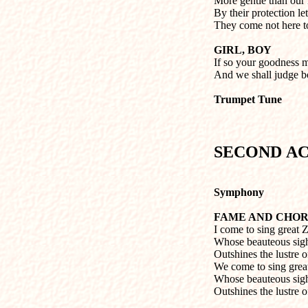
More gentle than our 
By their protection let
They come not here to
GIRL, BOY
If so your goodness 
And we shall judge bo
Trumpet Tune
SECOND
A
Symphony
FAME AND CHO
I come to sing great 
Whose beauteous sigh
Outshines the lustre o
We come to sing great
Whose beauteous sigh
Outshines the lustre o