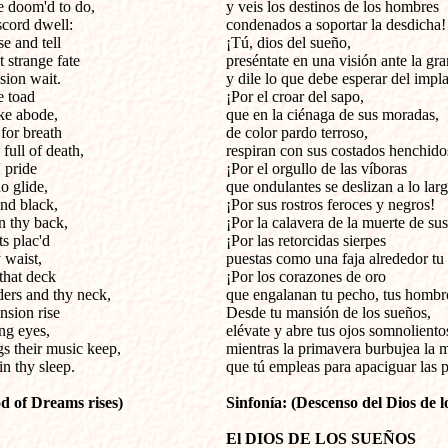
 doom'd to do,
y veis los destinos de los hombres
scord dwell:
condenados a soportar la desdicha!
e and tell
¡Tú, dios del sueño,
 strange fate
preséntate en una visión ante la g
sion wait.
y dile lo que debe esperar del impl
e toad
¡Por el croar del sapo,
ake abode,
que en la ciénaga de sus moradas,
for breath
de color pardo terroso,
full of death,
respiran con sus costados henchido
 pride
¡Por el orgullo de las víboras
o glide,
que ondulantes se deslizan a lo larg
and black,
¡Por sus rostros feroces y negros!
n thy back,
¡Por la calavera de la muerte de sus
s plac'd
¡Por las retorcidas sierpes
 waist,
puestas como una faja alrededor tu 
that deck
¡Por los corazones de oro
ders and thy neck,
que engalanan tu pecho, tus hombro
nsion rise
Desde tu mansión de los sueños,
ng eyes,
elévate y abre tus ojos somnoliento
s their music keep,
mientras la primavera burbujea la 
in thy sleep.
que tú empleas para apaciguar las p
 of Dreams rises)
Sinfonía: (Descenso del Dios de l
El DIOS DE LOS SUEÑOS