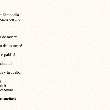
ran Zempoalla
acable destino!
s de muerte!
o de las rocas!
 espaldas!
cintura!
s y tu cuello!
s
música
esadillas.
os sueños)