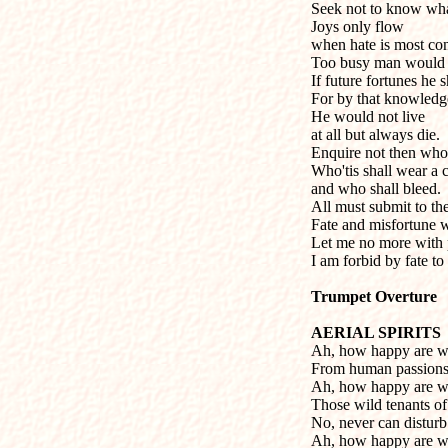
Seek not to know what
Joys only flow
when hate is most con
Too busy man would f
If future fortunes he
For by that knowledge
He would not live
at all but always die.
Enquire not then who 
Who'tis shall wear a
and who shall bleed.
All must submit to th
Fate and misfortune w
Let me no more with 
I am forbid by fate to t
Trumpet Overture
AERIAL SPIRITS
Ah, how happy are w
From human passions 
Ah, how happy are w
Those wild tenants of 
No, never can disturb 
Ah, how happy are w