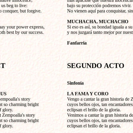
native innocence;
más apacible que nuestra inocencia 
 us beg to live:
bajo su protección podremos vivir.
 conquer, but forgive.
No vienen aquí para conquistar, sin
MUCHACHA, MUCHACHO
may your power express,
Si eso es así, su bondad iguala a su
th best by our success.
y nos juzgará tanto mejor por nuest
Fanfarria
CT
SEGUNDO
ACTO
Sinfonía
RUS
LA FAMA Y CORO
Zempoalla's story
Vengo a cantar la gran historia de
t so charming bright
cuyos bellos ojos, tan encantadores 
f glory.
eclipsan el brillo de la gloria.
 Zempoalla's story
Venimos a cantar la gran historia 
t so charming bright
cuyos bellos ojos, tan encantadores 
f glory.
eclipsan el brillo de la gloria.