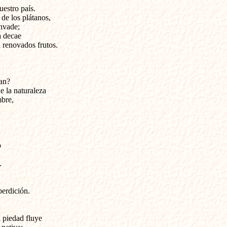
uestro país.
de los plátanos,
invade;
a decae
n renovados frutos.
tan?
e la naturaleza
mbre,
o
.
perdición.
 piedad fluye