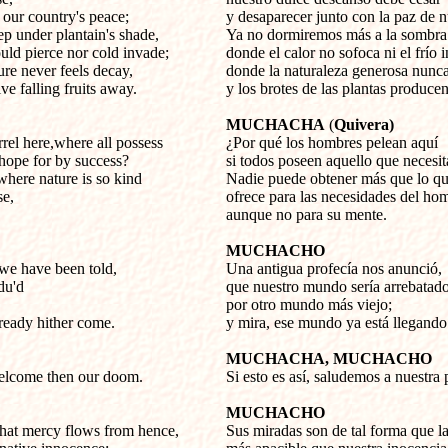
 our country's peace;
y desaparecer junto con la paz de n
p under plantain's shade,
Ya no dormiremos más a la sombra 
uld pierce nor cold invade;
donde
el calor no sofoca ni el frío 
re never feels decay,
donde la naturaleza generosa nunc
e falling fruits away.
y los brotes de las plantas produce
MUCHACHA
(
Quivera)
el here,where all possess
¿Por qué los hombres pelean aquí
hope for by success?
si todos poseen aquello que necesi
here nature is so kind
Nadie puede obtener más que lo qu
se,
ofrece para las necesidades del ho
aunque no para su mente.
MUCHACHO
we have been told,
Una antigua profecía nos anunció,
du'd
que nuestro mundo sería arrebatad
por otro mundo más viejo;
ready hither come.
y mira, ese mundo ya está llegando
MUCHACHA, MUCHACHO
welcome then our doom.
Si esto es así,
saludemos
a nuestra 
MUCHACHO
that mercy flows from hence,
Sus miradas son de tal forma que la