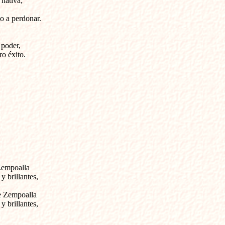
nativa;
o a perdonar.
 poder,
ro éxito.
 Zempoalla
y brillantes,
de Zempoalla
y brillantes,