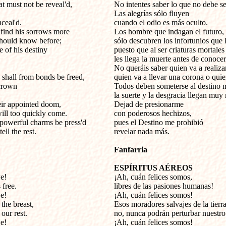
 must not be reveal'd,
No intentes saber lo que no debe se
Las alegrías sólo fluyen
ceal'd.
cuando el odio es más oculto.
ind his sorrows more
Los hombre que indagan el futuro,
 should know before;
sólo descubren los infortunios que 
 of his destiny
puesto que al ser criaturas mortales
les llega la muerte antes de conocer
No queráis saber quien va a realiza
shall from bonds be freed,
quien va a llevar una corona o quie
 crown
Todos deben someterse al destino 
la suerte y la desgracia llegan muy
eir appointed doom,
Dejad de presionarme
ill too quickly come.
con poderosos hechizos,
powerful charms be press'd
pues el Destino me prohibió
ell the rest.
revelar nada más.
Fanfarria
ESPÍRITUS AÉREOS
e!
¡Ah, cuán felices somos,
free.
libres de las pasiones humanas!
e!
¡Ah, cuán felices somos!
the breast,
Esos moradores salvajes de la tierra
our rest.
no, nunca podrán perturbar nuestro
e!
¡Ah, cuán felices somos!