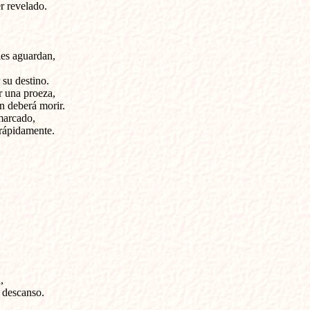
r revelado.
les aguardan,
 su destino.
r una proeza,
n deberá morir.
marcado,
 rápidamente.
,
 descanso.