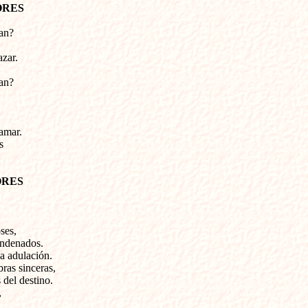
ORES
ban?
azar.
ban?
amar.
s
ORES
ses,
ondenados.
a adulación.
bras sinceras,
del destino.
,