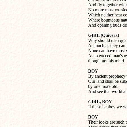
And fly together with
No more must we slee
Which neither heat co
Where bounteous natu
And opening buds driv
GIRL (Quivera)
Why should men quarr
As much as they can 
None can have most w
As to exceed man's u
though not his mind.
BOY
By ancient prophecy 
Our land shall be sub
by one more old;
And see that world al
GIRL, BOY
If these be they we 
BOY
Their looks are such 