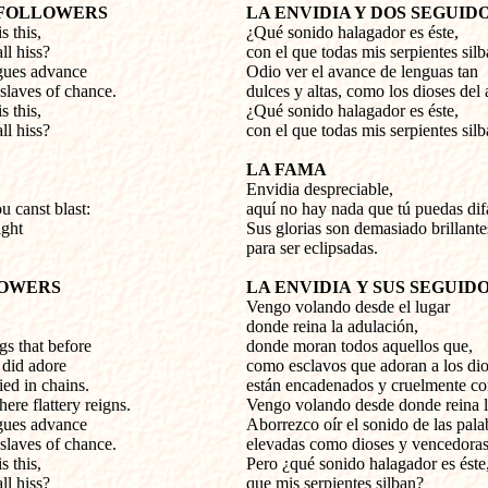
 FOLLOWERS
LA ENVIDIA Y DOS SEGUID
s this,
¿Qué sonido halagador es éste,
l hiss?
con el que todas mis serpientes sil
ngues advance
Odio ver el avance de lenguas tan
slaves of chance.
dulces y altas, como los dioses del 
s this,
¿Qué sonido halagador es éste,
l hiss?
con el que todas mis serpientes sil
LA FAMA
Envidia despreciable,
u canst blast:
aquí no hay nada que tú puedas dif
ight
Sus glorias son demasiado brillante
para ser eclipsadas.
LOWERS
LA ENVIDIA
Y SUS SEGUID
Vengo volando desde el lugar
donde reina la adulación,
gs that before
donde moran todos aquellos que,
 did adore
como esclavos que adoran a los dio
ed in chains.
están encadenados y cruelmente c
ere flattery reigns.
Vengo volando desde donde reina l
ngues advance
Aborrezco oír el sonido de las pala
slaves of chance.
elevadas como dioses y vencedoras 
s this,
Pero ¿qué sonido halagador es éste
l hiss?
que mis serpientes silban?