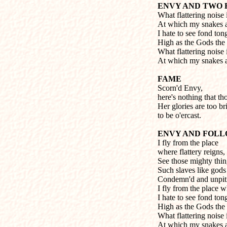
ENVY AND TWO
What flattering noise i
At which my snakes al
I hate to see fond to
High as the Gods the 
What flattering noise i
At which my snakes al
FAME
Scorn'd Envy,
here's nothing that tho
Her glories are too br
to be o'ercast.
ENVY AND FOL
I fly from the place
where flattery reigns,
See those mighty thin
Such slaves like gods
Condemn'd and unpiti
I fly from the place wh
I hate to see fond to
High as the Gods the 
What flattering noise i
At which my snakes al