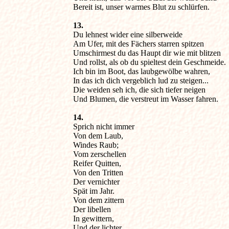
Bereit ist, unser warmes Blut zu schlürfen.
13.

Du lehnest wider eine silberweide

Am Ufer, mit des Fächers starren spitzen

Umschirmest du das Haupt dir wie mit blitzen

Und rollst, als ob du spieltest dein Geschmeide.

Ich bin im Boot, das laubgewölbe wahren,

In das ich dich vergeblich lud zu steigen...

Die weiden seh ich, die sich tiefer neigen

Und Blumen, die verstreut im Wasser fahren.
14.

Sprich nicht immer

Von dem Laub,

Windes Raub;

Vom zerschellen

Reifer Quitten,

Von den Tritten

Der vernichter

Spät im Jahr.

Von dem zittern

Der libellen

In gewittern,

Und der lichter,
