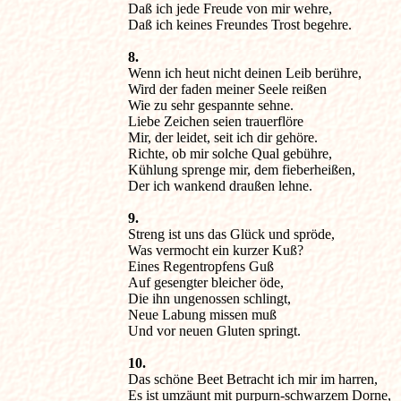
Daß ich jede Freude von mir wehre,

Daß ich keines Freundes Trost begehre.
8.

Wenn ich heut nicht deinen Leib berühre,

Wird der faden meiner Seele reißen

Wie zu sehr gespannte sehne.

Liebe Zeichen seien trauerflöre

Mir, der leidet, seit ich dir gehöre.

Richte, ob mir solche Qual gebühre,

Kühlung sprenge mir, dem fieberheißen,

Der ich wankend draußen lehne.
9.

Streng ist uns das Glück und spröde,

Was vermocht ein kurzer Kuß?

Eines Regentropfens Guß

Auf gesengter bleicher öde,

Die ihn ungenossen schlingt,

Neue Labung missen muß

Und vor neuen Gluten springt.
10.

Das schöne Beet Betracht ich mir im harren,

Es ist umzäunt mit purpurn-schwarzem Dorne,
