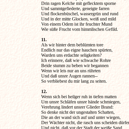
Drin ragen Kelche mit geflecktem sporne

Und sammtgefiederte, geneigte farren

Und flockenbüschel, wassergrün und rund

Und in der mitte Glocken, weiß und mild

Von einem Odem ist ihr feuchter Mund

Wie süße Frucht vom himmlischen Gefild.
11.

Als wir hinter dem beblümten tore

Endlich nur das eigne hauchen spürten,

Warden uns erdachte seligkeiten?

Ich erinnere, daß wie schwache Rohre

Beide stumm zu beben wir begannen

Wenn wir leis nur an uns rührten

Und daß unsre Augen rannen--

So verbliebest du mir lang zu seiten.
12.

Wenn sich bei heilger ruh in tiefen matten

Um unsre Schläfen unsre hände schmiegen,

Verehrung lindert unsrer Glieder Brand:

So denke nicht der ungestalten Schatten,

Die an der wand sich auf und unter wiegen,

Der Wächter nicht, die rasch uns scheiden dürfen  
Und nicht, daß vor der Stadt der weiße Sand
