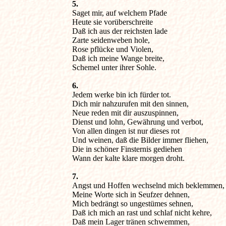
5.

Saget mir, auf welchem Pfade

Heute sie vorüberschreite

Daß ich aus der reichsten lade

Zarte seidenweben hole,

Rose pflücke und Violen,

Daß ich meine Wange breite,

Schemel unter ihrer Sohle.
6.

Jedem werke bin ich fürder tot.

Dich mir nahzurufen mit den sinnen,

Neue reden mit dir auszuspinnen,

Dienst und lohn, Gewährung und verbot,

Von allen dingen ist nur dieses rot

Und weinen, daß die Bilder immer fliehen,

Die in schöner Finsternis gediehen

7.

Angst und Hoffen wechselnd mich beklemmen,

Meine Worte sich in Seufzer dehnen,

Mich bedrängt so ungestümes sehnen,

Daß ich mich an rast und schlaf nicht kehre,

Daß mein Lager tränen schwemmen,
