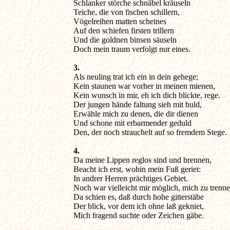
Schlanker störche schnäbel kräuseln

Teiche, die von fischen schillern,

Vögelreihen matten scheines

Auf den schiefen firsten trillern

Und die goldnen binsen säuseln

Doch mein traum verfolgt nur eines.
3.

Als neuling trat ich ein in dein gehege;

Kein staunen war vorher in meinen mienen,

Kein wunsch in mir, eh ich dich blickte, rege.

Der jungen hände faltung sieh mit huld,

Erwähle mich zu denen, die dir dienen

Und schone mit erbarmender geduld

Den, der noch strauchelt auf so fremdem Stege.
4.

Da meine Lippen reglos sind und brennen,

Beacht ich erst, wohin mein Fuß geriet:

In andrer Herren prächtiges Gebiet.

Noch war vielleicht mir möglich, mich zu trennen
Da schien es, daß durch hohe gitterstäbe

Der blick, vor dem ich ohne laß gekniet,

Mich fragend suchte oder Zeichen gäbe.