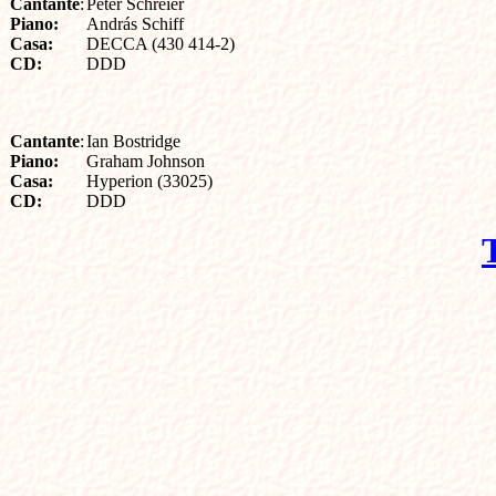
Cantante
Peter Schreier

Piano:

András Schiff

Casa:

DECCA (430 414-2)

CD:
DDD
Cantante
Ian Bostridge

Piano:

Graham Johnson

Casa:

Hyperion (33025)

CD:
DDD