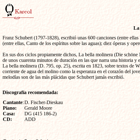
La 
Franz Schubert (1797-1828), escribió unas 600 canciones (entre ellas l
(entre ellas, Canto de los espíritus sobre las aguas); diez óperas y ope
En sus dos ciclos propiamente dichos, La bella molinera (Die schöne 
de unos cuarenta minutos de duración en las que narra una historia y 
La bella molinera (D. 795, op. 25), escrita en 1823, sobre textos de 
corriente de agua del molino como la esperanza en el corazón del jove
melodías son de las más plácidas que Schubert jamás escribió.
Discografía recomendada:
Cantante
D. Fischer-Dieskau

Piano:

Gerald Moore

Casa:

DG (415 186-2)

CD:
ADD