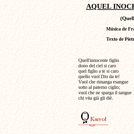
AQUEL INOCEN
(Quell
Música de Fra
Texto de Piet
Quell'innocente figlio                
dono del ciel si caro

quel figlio a te si caro

quello vuol Dio da te!

Vuol che rimanga esangue

sotto al paterno ciglio;

vuol che ne sparga il sangue

chi vita già gli diè.