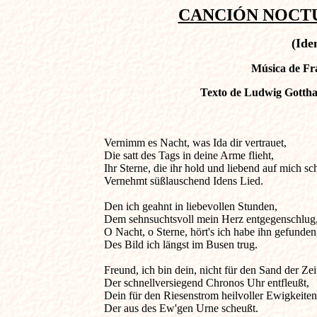
CANCIÓN NOCTUR
(Ide
Música de Fra
Texto de Ludwig Gottha
Vernimm es Nacht, was Ida dir vertrauet,              
Die satt des Tags in deine Arme flieht,

Ihr Sterne, die ihr hold und liebend auf mich sch
Vernehmt süßlauschend Idens Lied.

Den ich geahnt in liebevollen Stunden,

Dem sehnsuchtsvoll mein Herz entgegenschlug,
O Nacht, o Sterne, hört's ich habe ihn gefunden,
Des Bild ich längst im Busen trug.

Freund, ich bin dein, nicht für den Sand der Zeit
Der schnellversiegend Chronos Uhr entfleußt,

Dein für den Riesenstrom heilvoller Ewigkeiten,
Der aus des Ew'gen Urne scheußt.
