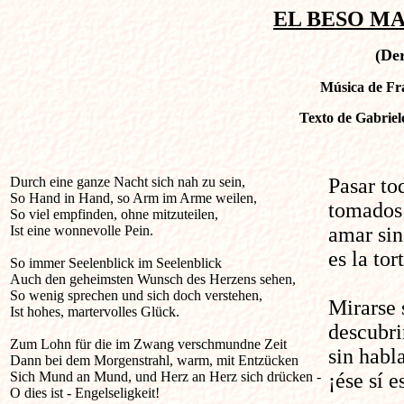
EL BESO MAT
(De
Música de Fra
Texto de Gabriel
Durch eine ganze Nacht sich nah zu sein,                      

Pasar to
So Hand in Hand, so Arm im Arme weilen,

tomados 
So viel empfinden, ohne mitzuteilen,

Ist eine wonnevolle Pein.

amar sin
es la tor
So immer Seelenblick im Seelenblick

Auch den geheimsten Wunsch des Herzens sehen,

So wenig sprechen und sich doch verstehen,

Mirarse 
Ist hohes, martervolles Glück.

descubri
Zum Lohn für die im Zwang verschmundne Zeit

sin habl
Dann bei dem Morgenstrahl, warm, mit Entzücken

Sich Mund an Mund, und Herz an Herz sich drücken -

¡ése sí 
O dies ist - Engelseligkeit!
