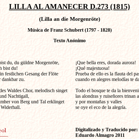
LILLA AL AMANECER D.273 (1815)
(Lilla an die Morgenröte)
Música de Franz Schubert (1797 - 1828)
Texto Anónimo
st du, du güldne Morgenröte,            

¡Que bella eres, dorada aurora!

 bist du!

¡Qué majestuosa!

in festlichen Gesang der Flöte

Prueba de ello es la flauta del pas
 dankbar zu.

cuando en alegres melodías te da 
des Waldes Chor, melodisch singet

Todo el bosque te da la bienvenid
und Nachtigall,

las alondras y ruiseñores trinan a
mher von Berg und Tal erklinget

y por montañas y valles

Widerhall.

se oye el eco de la alegría.

Digitalizado y Traducido por:

Eduardo Almagro 2011