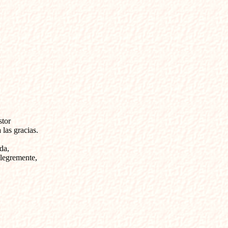
tor

las gracias.

a,

legremente,
