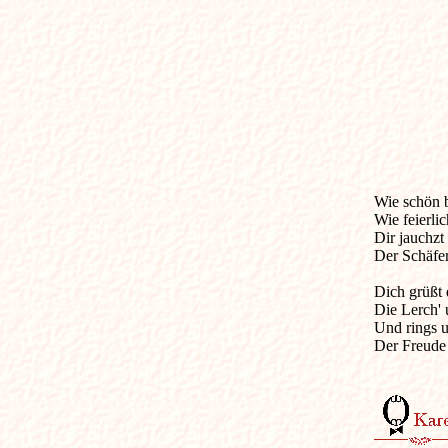
Wie schön bi
Wie feierlich
Dir jauchzt 
Der Schäfer
Dich grüßt 
Die Lerch' 
Und rings u
Der Freude 