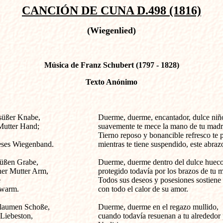
CANCIÓN DE CUNA D.498 (1816)
(Wiegenlied)
Música de Franz Schubert (1797 - 1828)
Texto Anónimo
r Knabe,                            

Duerme, duerme, encantador, dulce niño
Mutter Hand;

suavemente te mece la mano de tu madre
Tierno reposo y bonancible refresco te p
eses Wiegenband.

mientras te tiene suspendido, este abrazo 
süßen Grabe,

Duerme, duerme dentro del dulce hueco,
er Mutter Arm,

protegido todavía por los brazos de tu m


Todos sus deseos y posesiones sostiene 
ewarm.

con todo el calor de su amor. 

Flaumen Schoße,

Duerme, duerme en el regazo mullido, 

Liebeston,

cuando todavía resuenan a tu alrededor 