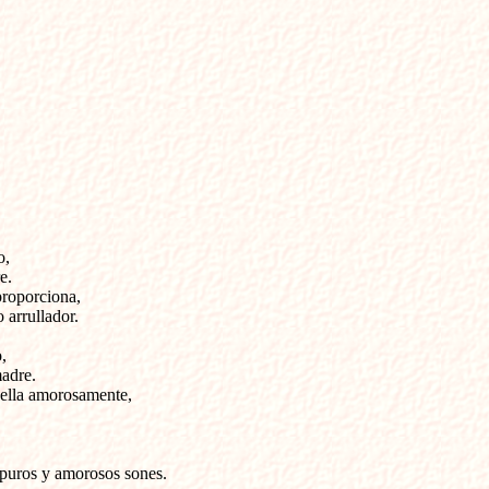
, 

. 

roporciona, 

arrullador. 

 

adre. 

ella amorosamente, 

puros y amorosos sones. 
