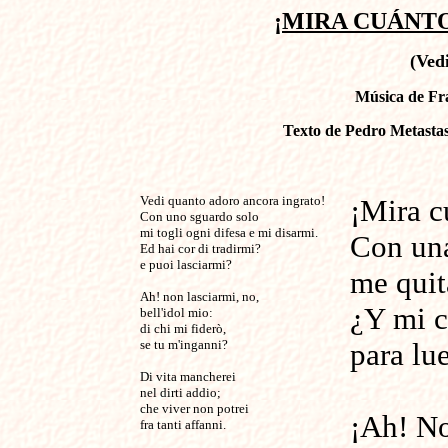
¡MIRA CUÁNTO 
(Ved
Música de Fra
Texto de Pedro Metasta
Vedi quanto adoro ancora ingrato!
¡Mira c
Con uno sguardo solo
mi togli ogni difesa e mi disarmi.
Con una
Ed hai cor di tradirmi?
e puoi lasciarmi?
me quit
Ah! non lasciarmi, no,
¿Y mi c
bell'idol mio:
di chi mi fiderò,
se tu m'inganni?
para l
Di vita mancherei
nel dirti addio;
che viver non potrei
¡Ah! No
fra tanti affanni.