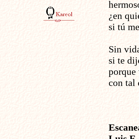
hermoso
¿en qui
si tú m
Sin vid
si te di
porque 
con tal 
Escane
Luis E