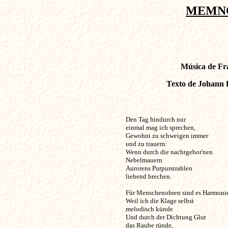
MEMNÓN
Música de Fra
Texto de Johann B
Den Tag hindurch nur                               
einmal mag ich sprechen, 

Gewohnt zu schweigen immer 

und zu trauern: 

Wenn durch die nachtgebor'nen 

Nebelmauern 

Aurorens Purpurstrahlen 

liebend brechen. 

Für Menschenohren sind es Harmonien
Weil ich die Klage selbst 

melodisch künde 

Und durch der Dichtung Glut

das Raube ründe, 
