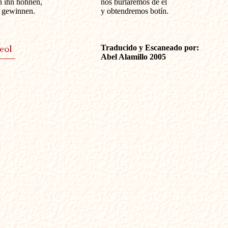
 ihn höhnen,

nos burlaremos de él 

gewinnen.

y obtendremos botín. 

Traducido y Escaneado por:
