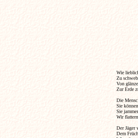
Wie lieblich u
Zu schwebe
Von glänze
Zur Erde zu
Die Mensche
Sie können 
Sie jammer
Wir flatter
Der Jäger wi
Dem Frücht