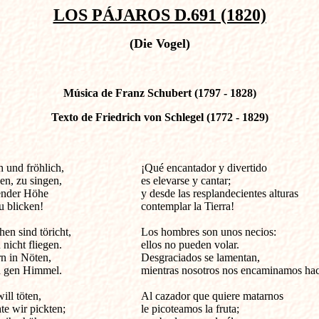
LOS PÁJAROS D.691 (1820)
(Die Vogel)
Música de Franz Schubert (1797 - 1828)
Texto de Friedrich von Schlegel (1772 - 1829)
nd fröhlich,                          

¡Qué encantador y divertido 

n, zu singen,

es elevarse y cantar; 

nder Höhe

y desde las resplandecientes alturas 

 blicken!

contemplar la Tierra! 

n sind töricht,

Los hombres son unos necios: 

nicht fliegen.

ellos no pueden volar. 

n in Nöten,

Desgraciados se lamentan,

n gen Himmel.

mientras nosotros nos encaminamos hacia
ll töten,

Al cazador que quiere matarnos 

e wir pickten;

le picoteamos la fruta; 
