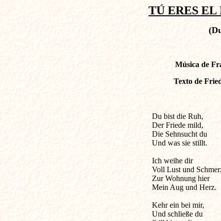
TÚ ERES EL 
(Du
Música de Fra
Texto de Frie
Du bist die Ruh,            
Der Friede mild, 

Die Sehnsucht du 

Und was sie stillt.

Ich weihe dir 

Voll Lust und Schmerz
Zur Wohnung hier 

Mein Aug und Herz. 

Kehr ein bei mir, 

Und schließe du 
