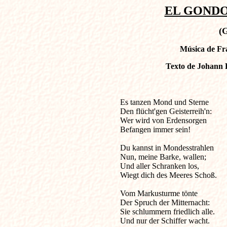
EL GONDOL
(
Música de Fra
Texto de Johann B
Es tanzen Mond und Sterne              
Den flücht'gen Geisterreih'n: 

Wer wird von Erdensorgen 

Befangen immer sein! 

Du kannst in Mondesstrahlen 

Nun, meine Barke, wallen; 

Und aller Schranken los, 

Wiegt dich des Meeres Schoß. 

Vom Markusturme tönte 

Der Spruch der Mitternacht: 

Sie schlummern friedlich alle. 

Und nur der Schiffer wacht. 
