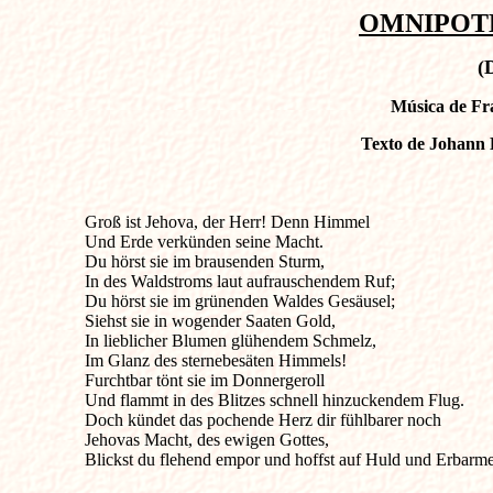
OMNIPOTEN
(
Música de Fra
Texto de Johann L
Groß ist Jehova, der Herr! Denn Himmel                                
Und Erde verkünden seine Macht.

Du hörst sie im brausenden Sturm,

In des Waldstroms laut aufrauschendem Ruf;

Du hörst sie im grünenden Waldes Gesäusel;

Siehst sie in wogender Saaten Gold,

In lieblicher Blumen glühendem Schmelz,

Im Glanz des sternebesäten Himmels!

Furchtbar tönt sie im Donnergeroll

Und flammt in des Blitzes schnell hinzuckendem Flug.

Doch kündet das pochende Herz dir fühlbarer noch

Jehovas Macht, des ewigen Gottes,

Blickst du flehend empor und hoffst auf Huld und Erbarm