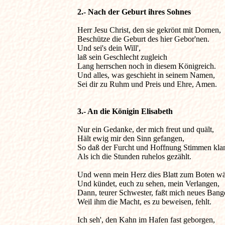
2.- Nach der Geburt ihres Sohnes 
Herr Jesu Christ, den sie gekrönt mit Dornen,

Beschütze die Geburt des hier Gebor'nen. 

Und sei's dein Will', 

laß sein Geschlecht zugleich 

Lang herrschen noch in diesem Königreich. 

Und alles, was geschieht in seinem Namen, 

Sei dir zu Ruhm und Preis und Ehre, Amen. 

3.- An die Königin Elisabeth 
Nur ein Gedanke, der mich freut und quält,

Hält ewig mir den Sinn gefangen, 

So daß der Furcht und Hoffnung Stimmen klan
Als ich die Stunden ruhelos gezählt. 

Und wenn mein Herz dies Blatt zum Boten wäh
Und kündet, euch zu sehen, mein Verlangen, 

Dann, teurer Schwester, faßt mich neues Bange
Weil ihm die Macht, es zu beweisen, fehlt. 

Ich seh', den Kahn im Hafen fast geborgen, 
