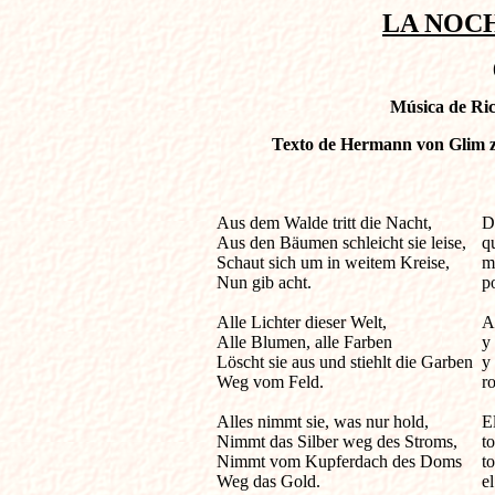
LA NOCHE
Música de Ric
Texto de Hermann von Glim zu
Aus dem Walde tritt die Nacht, 

D
Aus den Bäumen schleicht sie leise, 

q
Schaut sich um in weitem Kreise, 

m
Nun gib acht. 

po
Alle Lichter dieser Welt, 

A
Alle Blumen, alle Farben 

y 
Löscht sie aus und stiehlt die Garben 

y 
Weg vom Feld. 

r
Alles nimmt sie, was nur hold, 

El
Nimmt das Silber weg des Stroms, 

to
Nimmt vom Kupferdach des Doms 

to
Weg das Gold. 

el