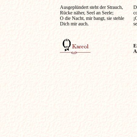
Ausgeplündert steht der Strauch, 

De
Rücke näher, Seel an Seele; 

c
O die Nacht, mir bangt, sie stehle 

¡
Dich mir auch. 

se
E
A