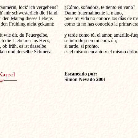
äumerin, lock' ich vergebens?

¿Cómo, soñadora, te tiento en vano?

h' mir schwesterlich die Hand,

Dame fraternalmente la mano,

' den Maitag dieses Lebens

pues mi vida no conoce los días de ma
den Frühling nicht gekannt;

como tú no has conocido la primavera;
t wie dir, du Feuergelbe,

y tarde como tú, el amor, amarillo-fueg
ich die Liebe mir ins Herz;

se introdujo en mi corazón;

, ob früh, es ist dasselbe

si tarde, si pronto, 

ken und derselbe Schmerz.

es el mismo encanto y el mismo dolor.
Escaneado por:
Simón Nevado 2001