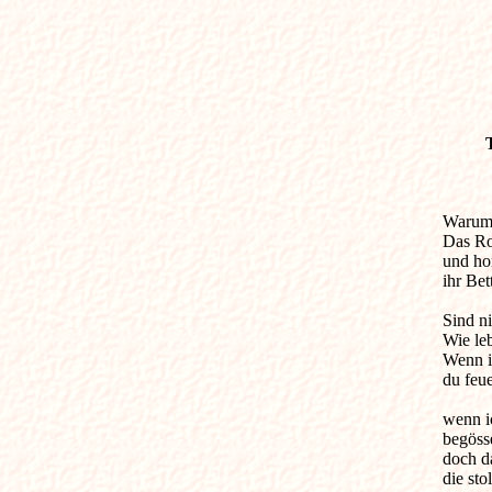
Warum 
Das Ros
und hon
ihr Be
Sind ni
Wie leb
Wenn ic
du feue
wenn ic
begösse
doch da
die sto