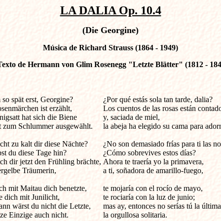
LA DALIA Op. 10.4
(Die Georgine)
Música de Richard Strauss (1864 - 1949)
Texto de Hermann von Glim Rosenegg "Letzte Blätter" (1812 - 184
so spät erst, Georgine?

¿Por qué estás sola tan tarde, dalia?

enmärchen ist erzählt,

Los cuentos de las rosas están contado
igsatt hat sich die Biene

y, saciada de miel, 

tt zum Schlummer ausgewählt.

la abeja ha elegido su cama para adorm
cht zu kalt dir diese Nächte?

¿No son demasiado frías para ti las no
st du diese Tage hin?

¿Cómo sobrevives estos días?

h dir jetzt den Frühling brächte,

Ahora te traería yo la primavera,

rgelbe Träumerin,

a ti, soñadora de amarillo-fuego,

h mit Maitau dich benetzte,

te mojaría con el rocío de mayo,

 dich mit Junilicht, 

te rociaría con la luz de junio;

nn wärst du nicht die Letzte,

mas ay, entonces no serías tú la última,
lze Einzige auch nicht.

la orgullosa solitaria.
