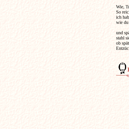
Wie, Tr
So reic
ich hab
wie du 
und spä
stahl s
ob spät
Entzüc