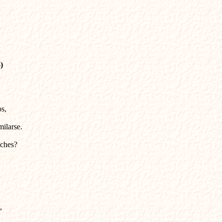
)
s,

ilarse.

ches?


