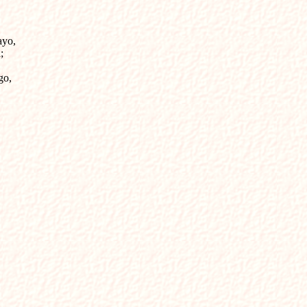
yo,



o,


