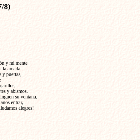
/8)
n y mi mente 

 la amada. 

y puertas, 

 

arillos, 

tes y abismos. 

tinguen su ventana, 

nos entrar, 

ludamos alegres! 
