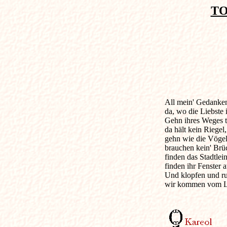
TO
All mein' Gedanken, 
da, wo die Liebste i
Gehn ihres Weges t
da hält kein Riegel,
gehn wie die Vögele
brauchen kein' Brü
finden das Stadtlei
finden ihr Fenster a
Und klopfen und ruf
wir kommen vom Lie