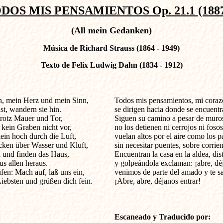
DOS MIS PENSAMIENTOS Op. 21.1 (1887
(All mein Gedanken)
Música de Richard Strauss (1864 - 1949)
Texto de Felix Ludwig Dahn (1834 - 1912)
mein Herz und mein Sinn,            

Todos mis pensamientos, mi corazó
st, wandern sie hin.

se dirigen hacia donde se encuentra
rotz Mauer und Tor,

Siguen su camino a pesar de muros 
 kein Graben nicht vor,

no los detienen ni cerrojos ni fosos;
in hoch durch die Luft,

vuelan altos por el aire como los paj
cken über Wasser und Kluft,

sin necesitar puentes, sobre corrien
n und finden das Haus,

Encuentran la casa en la aldea, dis
us allen heraus.

y golpeándola exclaman: ¡abre, déja
en: Mach auf, laß uns ein,

venimos de parte del amado y te sa
bsten und grüßen dich fein.

¡Abre, abre, déjanos entrar!

Escaneado y Traducido por:
