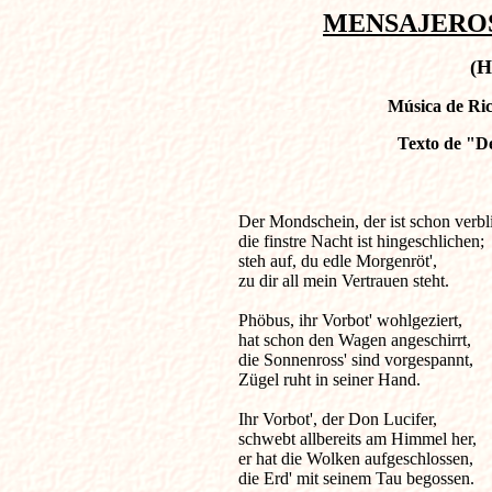
MENSAJEROS 
(H
Música de Ric
Texto de "
Der Mondschein, der ist schon verbli
die finstre Nacht ist hingeschlichen;

steh auf, du edle Morgenröt',

zu dir all mein Vertrauen steht.

Phöbus, ihr Vorbot' wohlgeziert,

hat schon den Wagen angeschirrt,

die Sonnenross' sind vorgespannt,

Zügel ruht in seiner Hand.

Ihr Vorbot', der Don Lucifer,

schwebt allbereits am Himmel her,

er hat die Wolken aufgeschlossen,

die Erd' mit seinem Tau begossen.
