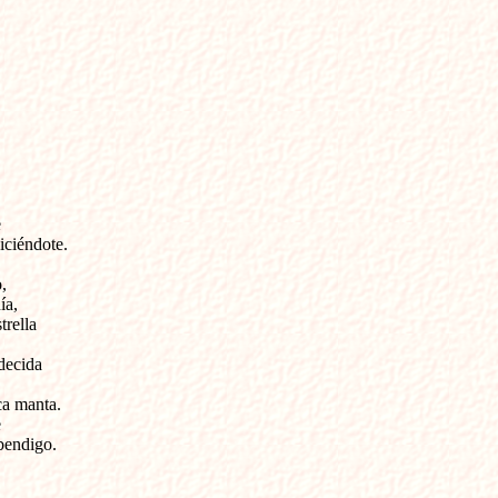
e
iciéndote.
,
ía,
trella
decida
ca manta.
e
bendigo.