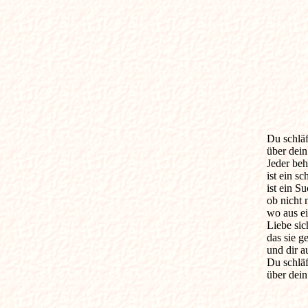
Du schläfs
über dein
Jeder be
ist ein s
ist ein S
ob nicht 
wo aus ei
Liebe sic
das sie ge
und dir a
Du schläf
über dein