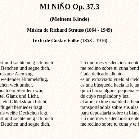
MI NIÑO Op. 37.3
(Meinem Kinde)
Música de Richard Strauss (1864 - 1949)
Texto de Gustav Falke (1853 - 1916)
t und sachte neig ich mich                     
Tú duermes y silenciosament
 Bettchen und segne dich.
me reclino sobre tu cuna bend
hutsame Atemzug
Cada delicado aliento
chweifender Himmelsflug,
es un extraviado vuelo al cielo
uchen weit umher,
es una búsqueda hacia la lejan
noch ein Sternlein wär,
quizá hacia alguna pequeña es
tel Glanz und Licht,
de cuyo resplandor y luz
h ein Glückskraut bricht,
el amor extrae una hierba ben
flügelt hernieder trägt
transportándola sobre sus alas
ufs weiße Deckchen legt.
para depositarla sobre tu blan
st und sachte neig ich mich
Tú duermes y silenciosament
 Bettchen und segne dich.
me reclino sobre tu cuna y te 