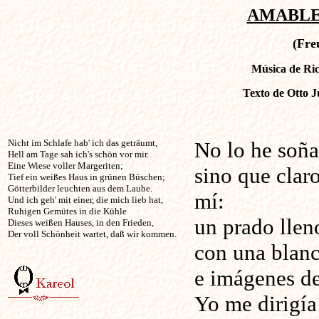
AMABLE 
(Fre
Música de Ric
Texto de Otto J
Nicht im Schlafe hab' ich das geträumt,                

No lo he soña
Hell am Tage sah ich's schön vor mir. 

Eine Wiese voller Margeriten; 

sino que clar
Tief ein weißes Haus in grünen Büschen; 

Götterbilder leuchten aus dem Laube. 

mí:
Und ich geh' mit einer, die mich lieb hat, 

Ruhigen Gemütes in die Kühle

un prado llen
Dieses weißen Hauses, in den Frieden, 

Der voll Schönheit wartet, daß wir kommen. 

con una blanc
e imágenes de 
Yo me dirigí