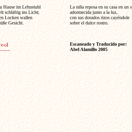
zu Hause im Lehnstuhl

La niña reposa en su casa en un sil
t schläfrig ins Licht;

adormecida junto a la luz, 

en Locken wallen

con sus dorados rizos cayéndole 

üße Gesicht.

sobre el dulce rostro. 

Escaneado y Traducido por:

Abel Alamillo 2005