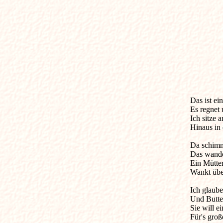
Das ist ein
Es regnet 
Ich sitze 
Hinaus in 
Da schimmer
Das wandel
Ein Mütte
Wankt über
Ich glaube
Und Butter 
Sie will e
Für's große