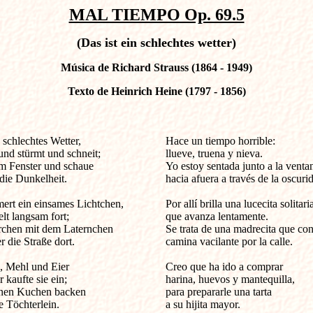
MAL TIEMPO Op. 69.5
(Das ist ein schlechtes wetter)
Música de Richard Strauss (1864 - 1949)
Texto de Heinrich Heine (1797 - 1856)
 schlechtes Wetter,

Hace un tiempo horrible: 

und stürmt und schneit;

llueve, truena y nieva. 

am Fenster und schaue

Yo estoy sentada junto a la ventan
die Dunkelheit.

hacia afuera a través de la oscurida
t ein einsames Lichtchen,              

Por allí brilla una lucecita solitaria
t langsam fort;

que avanza lentamente. 

rchen mit dem Laternchen

Se trata de una madrecita que con 
 die Straße dort.

camina vacilante por la calle. 

, Mehl und Eier

Creo que ha ido a comprar 

kaufte sie ein;

harina, huevos y mantequilla, 

inen Kuchen backen

para prepararle una tarta 

 Töchterlein.

a su hijita mayor. 
