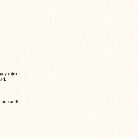
a y miro 

d. 

 

un candil 
