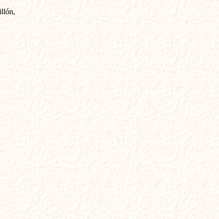
lón, 
