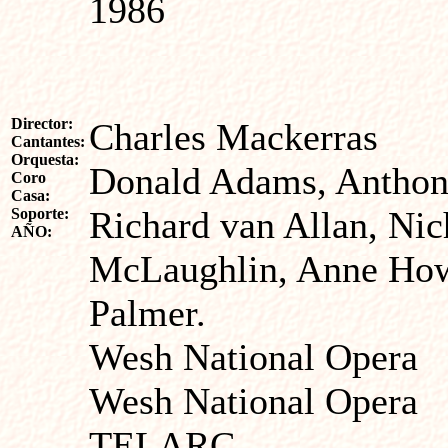
1986
Director:
Charles Mackerras
Cantantes:
Orquesta:
Donald Adams, Anthony
Coro
Casa:
Richard van Allan, Nic
Soporte:
AÑO:
McLaughlin, Anne Howe
Palmer.
Wesh National Opera
Wesh National Opera
TELARC