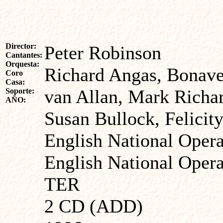
Director:
Peter Robinson
Cantantes:
Orquesta:
Richard Angas, Bonaven
Coro
Casa:
van Allan, Mark Richar
Soporte:
AÑO:
Susan Bullock, Felicit
English National Oper
English National Oper
TER
2 CD (ADD)