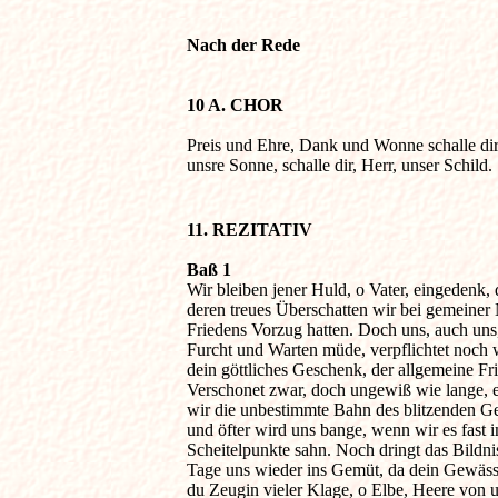
Nach der Rede
10 A. CHOR
Preis und Ehre, Dank und Wonne schalle dir, 
unsre Sonne, schalle dir, Herr, unser Schild. 

11. REZITATIV 
Baß 1

Wir bleiben jener Huld, o Vater, eingedenk, 
deren treues Überschatten wir bei gemeiner N
Friedens Vorzug hatten. Doch uns, auch uns,
Furcht und Warten müde, verpflichtet noch w
dein göttliches Geschenk, der allgemeine Frie
Verschonet zwar, doch ungewiß wie lange, e
wir die unbestimmte Bahn des blitzenden Ge
und öfter wird uns bange, wenn wir es fast i
Scheitelpunkte sahn. Noch dringt das Bildnis 
Tage uns wieder ins Gemüt, da dein Gewässer
du Zeugin vieler Klage, o Elbe, Heere von un