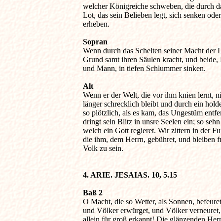
welcher Königreiche schweben, die durch das
Lot, das sein Belieben legt, sich senken oder 
erheben. 

Sopran

Wenn durch das Schelten seiner Macht der L
Grund samt ihren Säulen kracht, und beide, 
und Mann, in tiefen Schlummer sinken. 

Alt

Wenn er der Welt, die vor ihm knien lernt, ni
länger schrecklich bleibt und durch ein hold
so plötzlich, als es kam, das Ungestüm entfer
dringt sein Blitz in unsre Seelen ein; so sehn 
welch ein Gott regieret. Wir zittern in der Fur
die ihm, dem Herrn, gebühret, und bleiben fro
Volk zu sein. 

4. ARIE. JESAIAS. 10, 5.15
Baß 2

O Macht, die so Wetter, als Sonnen, befeuret,
und Völker erwürget, und Völker verneuret, s
allein für groß erkannt! Die glänzenden Herr