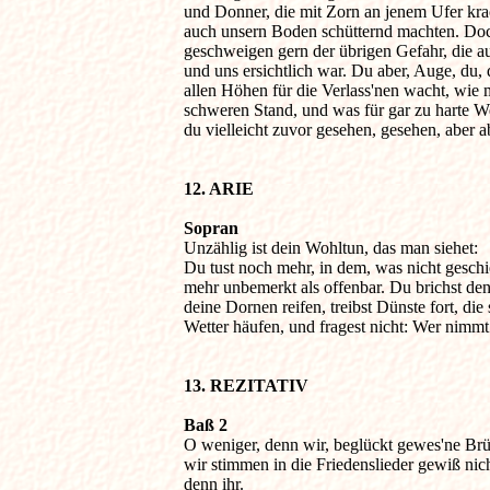
und Donner, die mit Zorn an jenem Ufer krac
auch unsern Boden schütternd machten. Doch
geschweigen gern der übrigen Gefahr, die auf
und uns ersichtlich war. Du aber, Auge, du, d
allen Höhen für die Verlass'nen wacht, wie 
schweren Stand, und was für gar zu harte We
du vielleicht zuvor gesehen, gesehen, aber 
12. ARIE
Sopran

Unzählig ist dein Wohltun, das man siehet: 

Du tust noch mehr, in dem, was nicht geschie
mehr unbemerkt als offenbar. Du brichst den 
deine Dornen reifen, treibst Dünste fort, die 
Wetter häufen, und fragest nicht: Wer nimmt
13. REZITATIV
Baß 2

O weniger, denn wir, beglückt gewes'ne Brüd
wir stimmen in die Friedenslieder gewiß nich
denn ihr.
