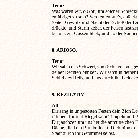
Tenor

Was waren wir, o Gott, um solcher Schreckli
entübriget zu sein? Verdienten wir's, daß, da
Seiten Gewölk und Nacht den Schoß der Län
drückte, und Sturm gebar, der Felsen fast zers
bei uns ein Gossen blieb, und holder Sonnen
8. ARIOSO. 
Tenor

Wir sah'n das Schwert, zum Schlagen ausgestr
deiner Rechten blinken. Wir sah'n in deiner 
Schild des Heils, und uns durch ihn bedecket
9. REZITATIV
Alt

Dir sang in ungestörten Festen dein Zion Lo
rühmen Tor und Riegel samt Tempeln und Pal
Dir jauchzen um uns her die anmutreichen H
Bäche, die kein Blut befleckt. Dich rühmt die
Stadt durch ihr Getümmel selbst.
