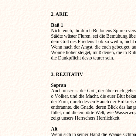
2. ARIE
Baß 1

Nicht euch, ihr durch Bellonens Spuren verste
Städte wüster Fluren, sei die Bemühung überl
dem Gott des Friedens Lob zu weihn; nicht eu
Wenn nach der Angst, die euch gebeuget, auc
Wonne höher steiget, muß denen, die in Ruhe
die Dankpflicht desto teurer sein.

3. REZITATIV
Sopran

Auch unser ist der Gott, der über euch gebeut
o Völker, und die Macht, die euer Blut bekan
der Zorn, durch dessen Hauch der Erdkreis w
entbrannte, die Gnade, deren Blick das lange
füllet, und die empörte Welt, wie Wasserwogen
zeigt unsers Herrschers Herrlichkeit.

Alt

Wenn sich in seiner Hand die Waage sichtbar 