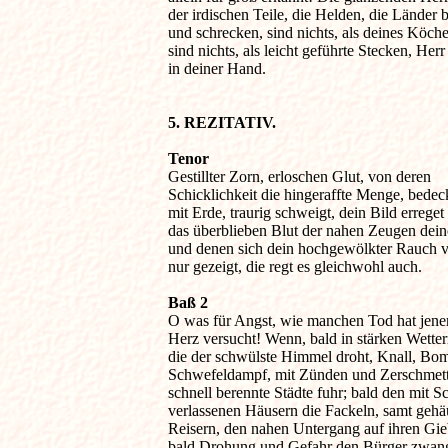
der irdischen Teile, die Helden, die Länder 
und schrecken, sind nichts, als deines Köchers
sind nichts, als leicht geführte Stecken, Herr
in deiner Hand.

5. REZITATIV. 
Tenor

Gestillter Zorn, erloschen Glut, von deren 

Schicklichkeit die hingeraffte Menge, bedeck
mit Erde, traurig schweigt, dein Bild erreget 
das überblieben Blut der nahen Zeugen deine
und denen sich dein hochgewölkter Rauch vo
nur gezeigt, die regt es gleichwohl auch.

Baß 2

O was für Angst, wie manchen Tod hat jener
Herz versucht! Wenn, bald in stärken Wettern,
die der schwülste Himmel droht, Knall, Bomb
Schwefeldampf, mit Zünden und Zerschmette
schnell berennte Städte fuhr; bald den mit S
verlassenen Häusern die Fackeln, samt gehäu
Reisern, den nahen Untergang auf ihren Gieb
bald Drohung und Gefahr den Bürger zwang,