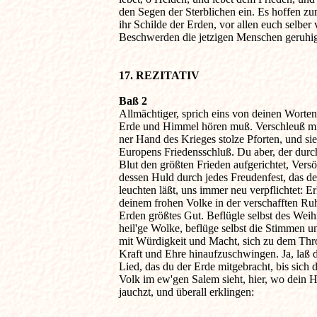
den Segen der Sterblichen ein. Es hoffen zum
ihr Schilde der Erden, vor allen euch selber 
Beschwerden die jetzigen Menschen geruhig 
17. REZITATIV
Baß 2

Allmächtiger, sprich eins von deinen Worten,
Erde und Himmel hören muß. Verschleuß mit 
ner Hand des Krieges stolze Pforten, und sieg
Europens Friedensschluß. Du aber, der durch 
Blut den größten Frieden aufgerichtet, Versöh
dessen Huld durch jedes Freudenfest, das der
leuchten läßt, uns immer neu verpflichtet: Erh
deinem frohen Volke in der verschafften Ruh
Erden größtes Gut. Beflügle selbst des Weihr
heil'ge Wolke, beflüge selbst die Stimmen un
mit Würdigkeit und Macht, sich zu dem Thro
Kraft und Ehre hinaufzuschwingen. Ja, laß die
Lied, das du der Erde mitgebracht, bis sich de
Volk im ew'gen Salem sieht, hier, wo dein 
jauchzt, und überall erklingen:
