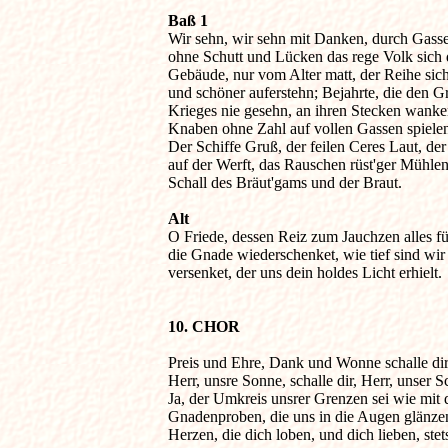
Baß 1

Wir sehn, wir sehn mit Danken, durch Gasse
ohne Schutt und Lücken das rege Volk sich d
Gebäude, nur vom Alter matt, der Reihe sich 
und schöner auferstehn; Bejahrte, die den G
Krieges nie gesehn, an ihren Stecken wanke
Knaben ohne Zahl auf vollen Gassen spielen.
Der Schiffe Gruß, der feilen Ceres Laut, de
auf der Werft, das Rauschen rüst'ger Mühlen,
Schall des Bräut'gams und der Braut.

Alt

O Friede, dessen Reiz zum Jauchzen alles fül
die Gnade wiederschenket, wie tief sind wir 
versenket, der uns dein holdes Licht erhielt.

10. CHOR
Preis und Ehre, Dank und Wonne schalle dir,
Herr, unsre Sonne, schalle dir, Herr, unser Sch
Ja, der Umkreis unsrer Grenzen sei wie mit d
Gnadenproben, die uns in die Augen glänzen,
Herzen, die dich loben, und dich lieben, stets 