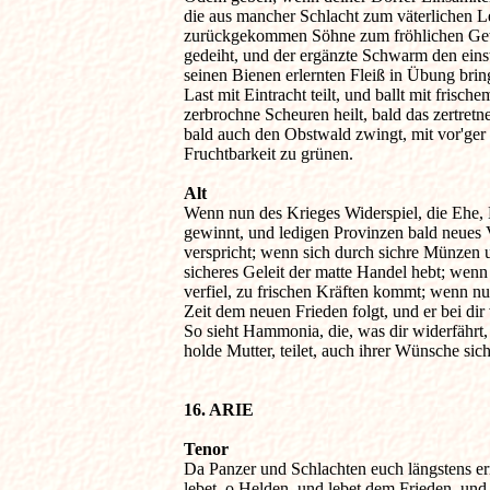
die aus mancher Schlacht zum väterlichen Le
zurückgekommen Söhne zum fröhlichen Gew
gedeiht, und der ergänzte Schwarm den einst
seinen Bienen erlernten Fleiß in Übung bringt
Last mit Eintracht teilt, und ballt mit frische
zerbrochne Scheuren heilt, bald das zertretne 
bald auch den Obstwald zwingt, mit vor'ger

Fruchtbarkeit zu grünen.

Alt

Wenn nun des Krieges Widerspiel, die Ehe, 
gewinnt, und ledigen Provinzen bald neues V
verspricht; wenn sich durch sichre Münzen u
sicheres Geleit der matte Handel hebt; wenn a
verfiel, zu frischen Kräften kommt; wenn nun
Zeit dem neuen Frieden folgt, und er bei dir v
So sieht Hammonia, die, was dir widerfährt, m
holde Mutter, teilet, auch ihrer Wünsche sich
16. ARIE
Tenor

Da Panzer und Schlachten euch längstens er
lebet, o Helden, und lebet dem Frieden, und 