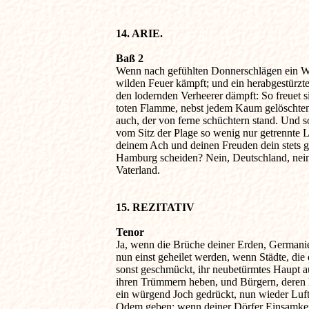
14. ARIE. 
Baß 2

Wenn nach gefühlten Donnerschlägen ein Wa
wilden Feuer kämpft; und ein herabgestürzte
den lodernden Verheerer dämpft: So freuet si
toten Flamme, nebst jedem Kaum gelöschten
auch, der von ferne schüchtern stand. Und sol
vom Sitz der Plage so wenig nur getrennte L
deinem Ach und deinen Freuden dein stets ge
Hamburg scheiden? Nein, Deutschland, nein,
Vaterland.

15. REZITATIV
Tenor

Ja, wenn die Brüche deiner Erden, Germanie
nun einst geheilet werden, wenn Städte, die d
sonst geschmückt, ihr neubetürmtes Haupt au
ihren Trümmern heben, und Bürgern, deren H
ein würgend Joch gedrückt, nun wieder Luft
Odem geben; wenn deiner Dörfer Einsamkeit