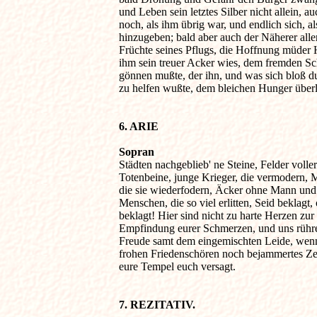
und Leben sein letztes Silber nicht allein, au
noch, als ihm übrig war, und endlich sich, als
hinzugeben; bald aber auch der Näherer aller
Früchte seines Pflugs, die Hoffnung müder H
ihm sein treuer Acker wies, dem fremden Schn
gönnen mußte, der ihn, und was sich bloß du
zu helfen wußte, dem bleichen Hunger überli
6. ARIE
Sopran

Städten nachgeblieb' ne Steine, Felder voller

Totenbeine, junge Krieger, die vermodern, Mü
die sie wiederfodern, Äcker ohne Mann und 
Menschen, die so viel erlitten, Seid beklagt, o
beklagt! Hier sind nicht zu harte Herzen zur 

Empfindung eurer Schmerzen, und uns rühret
Freude samt dem eingemischten Leide, wenn
frohen Friedenschören noch bejammertes Zer
eure Tempel euch versagt.

7. REZITATIV.