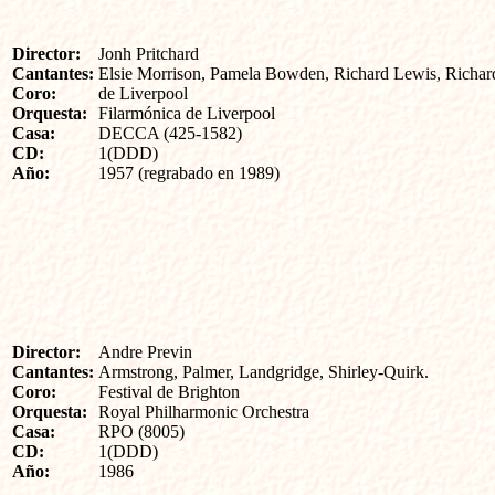
Director:
Jonh Pritchard
Cantantes:
Elsie Morrison, Pamela Bowden, Richard Lewis, Richar
Coro:
de Liverpool
Orquesta:
Filarmónica de Liverpool
Casa:
DECCA (425-1582)
CD:
1(DDD)
Año:
1957 (regrabado en 1989)
Director:
Andre Previn
Cantantes:
Armstrong, Palmer, Landgridge, Shirley-Quirk.
Coro:
Festival de Brighton
Orquesta:
Royal Philharmonic Orchestra
Casa:
RPO (8005)
CD:
1(DDD)
Año:
1986