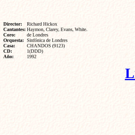
Director:
Richard Hickox
Cantantes:
Haymon, Clarey, Evans, White.
Coro:
de Londres
Orquesta:
Sinfónica de Londres
Casa:
CHANDOS (9123)
CD:
1(DDD)
Año:
1992
L