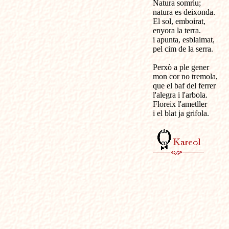
Natura somriu;

natura es deixonda.

El sol, emboirat,

enyora la terra.

i apunta, esblaimat,

pel cim de la serra.

Perxò a ple gener

mon cor no tremola,

que el baf del ferrer

l'alegra i l'arbola.

Floreix l'ametller

i el blat ja grifola.
