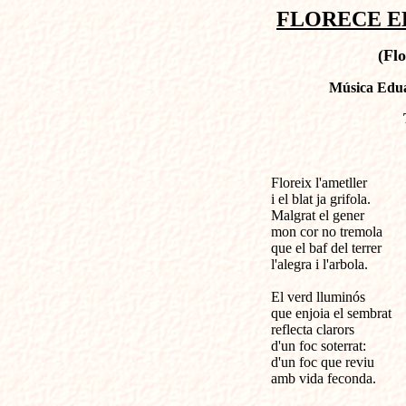
FLORECE EL
(Flo
Música Edua
Floreix l'ametller             
i el blat ja grifola.

Malgrat el gener 

mon cor no tremola

que el baf del terrer

l'alegra i l'arbola.

El verd lluminós

que enjoia el sembrat

reflecta clarors

d'un foc soterrat:

d'un foc que reviu

amb vida feconda.
