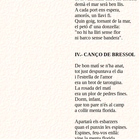
demà el mar serà ben llis.

A cada port ens espera,

amorós, un llavi fi.

Quin goig, tornant de la mar, 

el petó d' una donzella:

"no hi ha lliri sense flor

ni barco sense bandera".

IV.- CANÇO DE BRESSOL
De bon matí se n'ha anat,

tot just despuntava el dia

i l'estrella de l'amor 

era un brot de tarongina.

La rosada del matí

era un plor de pedres fines.

Dorm, infant,

que ton pare n'és al camp

a collir menta florida.

Apartarà els esbarzers 

quan el punxin les espines.

Espines, feu-vos enllà: 

vine la menta florida.
