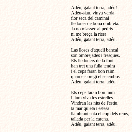
Adéu, galant terra, adéu!

Adéu-siau, vinya verda,

flor seca del caminal

lledoner de bona ombreta.

Ja no m'assec al pedrís

ni me breça la riera.

Adéu, galant terra, adéu. 

Las lloses d'aquell bancal

son ombrejades i fresques.

Els lledoners de la font

han tret una fulla tendra

i el ceps faran bon raim 

quan els oregi el setembre.

Adéu, galant terra, adéu.

Els ceps faran bon raim

i llum viva les estrelles.

Vindran las nits de l'estiu,

la mar quieta i estesa

llambrant sota el cop dels rems,

tallada per la carena.

Adéu, galant terra, adéu.
