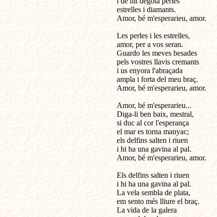
i de nit degota perles

estrelles i diamants.

Amor, bé m'esperarieu, amor.

Les perles i les estrelles,

amor, per a vos seran.

Guardo les meves besades

pels vostres llavis cremants

i us enyora l'abraçada

ampla i forta del meu braç.

Amor, bé m'esperarieu, amor.         
Amor, bé m'esperarieu...

Diga-li ben baix, mestral,

si duc al cor l'esperança

el mar es torna manyac;

els delfins salten i riuen

i hi ha una gavina al pal.

Amor, bé m'esperarieu, amor.

Els delfins salten i riuen

i hi ha una gavina al pal.

La vela sembla de plata,

em sento més lliure el braç.

La vida de la galera
