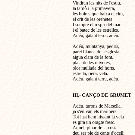
Vindran las nits de l'estiu,

la tardô i la primavera,

les boires que baixa el cim,

el crit de les orenetes

I sempre el respir del mar

i el batec de les estrelles.

Adéu, galant terra, adéu.

Adéu, muntanya, pedrís,

paret blanca de l'esglesia,

aigua clara de la font,

plata de les oliveres,

olor mullada del horts,

estrella, riera, vela.

Adéu, galant terra, adéu.

III.- CANÇO DE GRUMET
Adéu, turons de Marsella, 

ja s'en van els mariners.

Tot just hem hissant la vela 

es gira un oragte fresc.

Aquell pinar de la costa

deu ser ple de cants d'ocell;
