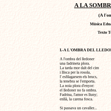
A LA SOMBR
(A l'o
Música Edua
Texto T
I.-A L'OMBRA DEL LLED
A l'ombra del lledoner

una fadrineta plora.

La tarda mor dalt del cim

i llisca per la rosola,

l' esfilagarsem els brucs,

la tenebra se l'emporta. 

La noia plora d'enyor:

el lledoner no fa ombra.

Fadrina, l'amor es lluny;

enllà, la carena fosca.

Si passava un cavaller...
