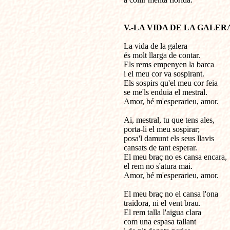
V.-LA VIDA DE LA GALER
La vida de la galera

és molt llarga de contar.

Els rems empenyen la barca

i el meu cor va sospirant.

Els sospirs qu'el meu cor feia

se me'ls enduia el mestral.

Amor, bé m'esperarieu, amor.

Ai, mestral, tu que tens ales,

porta-li el meu sospirar;

posa'l damunt els seus llavis

cansats de tant esperar.

El meu braç no es cansa encara,

el rem no s'atura mai.

Amor, bé m'esperarieu, amor.

El meu braç no el cansa l'ona

traïdora, ni el vent brau.

El rem talla l'aigua clara

com una espasa tallant
