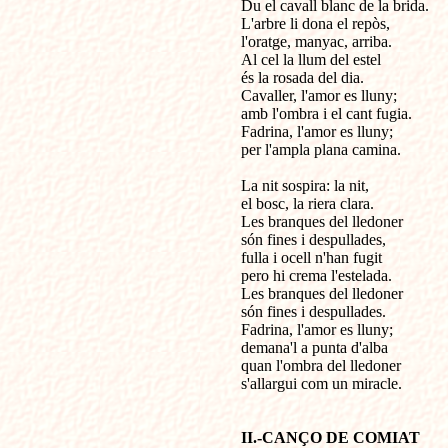
Du el cavall blanc de la brida.

L'arbre li dona el repòs,

l'oratge, manyac, arriba. 

Al cel la llum del estel

és la rosada del dia.

Cavaller, l'amor es lluny; 

amb l'ombra i el cant fugia.

Fadrina, l'amor es lluny; 

per l'ampla plana camina.

La nit sospira: la nit,

el bosc, la riera clara.

Les branques del lledoner

són fines i despullades,

fulla i ocell n'han fugit

pero hi crema l'estelada.

Les branques del lledoner 

són fines i despullades.

Fadrina, l'amor es lluny;

demana'l a punta d'alba

quan l'ombra del lledoner 

s'allargui com un miracle.

II.-CANÇO DE COMIAT