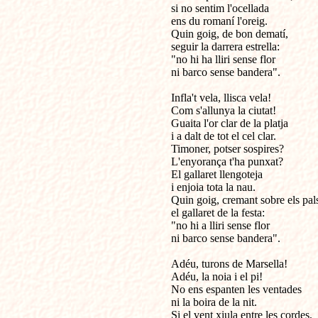
si no sentim l'ocellada

ens du romaní l'oreig.

Quin goig, de bon dematí, 

seguir la darrera estrella:

"no hi ha lliri sense flor

ni barco sense bandera".

Infla't vela, llisca vela!

Com s'allunya la ciutat!

Guaita l'or clar de la platja

i a dalt de tot el cel clar.

Timoner, potser sospires?

L'enyorança t'ha punxat?

El gallaret llengoteja

i enjoia tota la nau.

Quin goig, cremant sobre els pals,
el gallaret de la festa:

"no hi a lliri sense flor

ni barco sense bandera".

Adéu, turons de Marsella!

Adéu, la noia i el pi!

No ens espanten les ventades

ni la boira de la nit.

Si el vent xiula entre les cordes,
