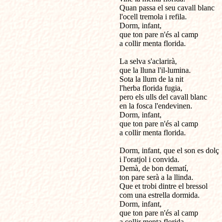
Quan passa el seu cavall blanc

l'ocell tremola i refila.

Dorm, infant,

que ton pare n'és al camp

a collir menta florida.

La selva s'aclarirà,

que la lluna l'il-lumina.

Sota la llum de la nit

l'herba florida fugia,

pero els ulls del cavall blanc

en la fosca l'endevinen.

Dorm, infant,

que ton pare n'és al camp

a collir menta florida.

Dorm, infant, que el son es dolç

i l'oratjol i convida.

Demà, de bon dematí,

ton pare serà a la llinda.

Que et trobi dintre el bressol

com una estrella dormida.

Dorm, infant,

que ton pare n'és al camp

a collir menta florida.
