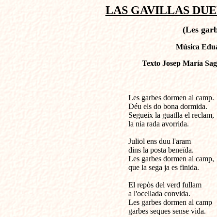
LAS GAVILLAS DUE
(Les gar
Música Edua
Texto Josep María Saga
Les garbes dormen al camp.

Déu els do bona dormida.

Segueix la guatlla el reclam,

la nia rada avorrida.

Juliol ens duu l'aram

dins la posta beneïda.

Les garbes dormen al camp,      
que la sega ja es finida.

El repòs del verd fullam

a l'ocellada convida.

Les garbes dormen al camp

garbes seques sense vida.
