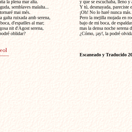
tia la plena mar alta.

y que se escuchaba, lleno y al
iguda, semblaves malalta...

Y tú, desmayada, pareciste e
ornaré mai més.

¡Oh! No lo haré nunca más.

ja galta ruixada amb serena,

Pero la mejilla mojada en roc
boca, d'espatlles al mar;

bajo de mi boca, de espaldas 
gosa nit d'Agost serena,

mas la densa noche serena de
podré oblidar?

¿Cómo, ¡ay!, la podré olvida
Escaneado y Traducido 2