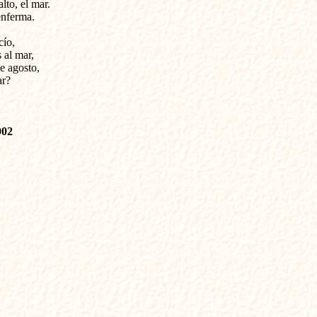
to, el mar.

nferma.

ío,

al mar,

 agosto,

r?

002