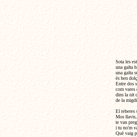
Sota les est
una galta h
una galta s
és ben dolç
Entre dos si
com vares d
dins la nit
de la migdia
El reberes s
Mos llavis,
te van preg
i tu no'm va
Què vaig pre