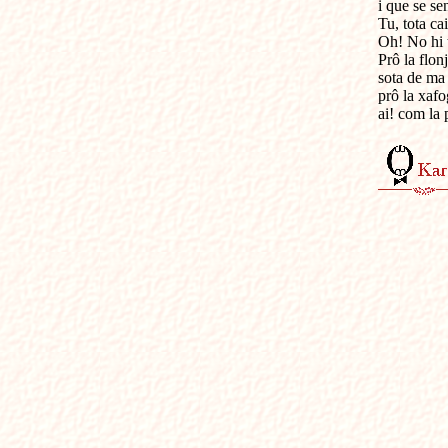
i que se sen
Tu, tota ca
Oh! No hi t
Prô la flon
sota de ma 
prô la xafo
ai! com la 