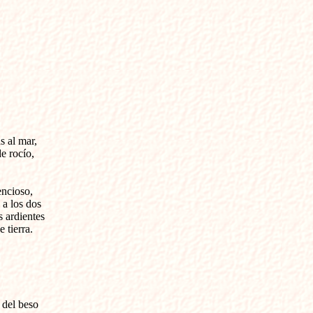
s al mar,

 rocío,

ncioso,

 los dos 

 ardientes

tierra.

del beso
