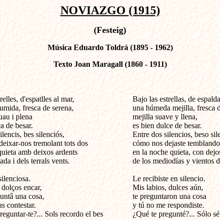
NOVIAZGO (1915)
(Festeig)
Música Eduardo Toldrá (1895 - 1962)
Texto Joan Maragall (1860 - 1911)
relles, d'espatlles al mar,

Bajo las estrellas, de espalda
umida, fresca de serena,

una húmeda mejilla, fresca de
uau i plena

mejilla suave y llena,

a de besar.

es bien dulce de besar.

lencis, bes silenciós,

Entre dos silencios, beso sile
eixar-nos tremolant tots dos 

cómo nos dejaste temblando a
 quieta amb deixos ardents

en la noche quieta, con dejos
da i dels terrals vents.

de los mediodías y vientos de 
ilenciosa.

Le recibiste en silencio.

 dolços encar,

Mis labios, dulces aún,

untâ una cosa, 

te preguntaron una cosa 

s contestar.

y tú no me respondiste.

guntar-te?... Sols recordo el bes              

¿Qué te pregunté?... Sólo sé 