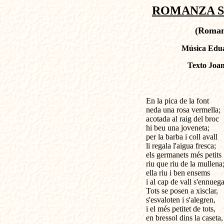
ROMANZA SI
(Roman
Música Edua
Texto Joan
En la pica de la font 

neda una rosa vermella;

acotada al raig del broc

hi beu una joveneta;

per la barba i coll avall

li regala l'aigua fresca;

els germanets més petits

riu que riu de la mullena;
ella riu i ben ensems

i al cap de vall s'ennuega...
Tots se posen a xisclar,

s'esvaloten i s'alegren,

i el més petitet de tots,

en bressol dins la caseta,
