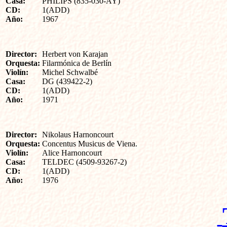
Casa:
PHILIPS (835-030-AY)
CD:
1(ADD)
Año:
1967
Director:
Herbert von Karajan
Orquesta
:
Filarmónica de Berlín
Violín
:
Michel Schwalbé
Casa:
DG (439422-2)
CD:
1(ADD)
Año:
1971
Director:
Nikolaus Harnoncourt
Orquesta
:
Concentus Musicus de Viena.
Violín
:
Alice Harnoncourt
Casa:
TELDEC (4509-93267-2)
CD:
1(ADD)
Año:
1976