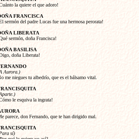
¡Cuánto la quiere el que adoro!
DOÑA FRANCISCA
¡El sermón del padre Lucas fue una hermosa perorata!
DOÑA LIBERATA
¡Qué sermón, doña Francisca!
DOÑA BASILISA
¡Digo, doña Liberata!
FERNANDO
A Aurora.) 
No me niegues tu albedrío, que es el bálsamo vital.
FRANCISQUITA
Aparte.) 
¡Cómo le esquiva la ingrata!
AURORA
Me parece, don Fernando, que te han dirigido mal.
FRANCISQUITA
Para sí) 
¿Por qué le quiero yo así?