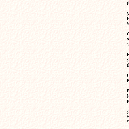


(
E
t
(


(






P
(
t
"