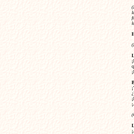
(
l
f
l
E
(


q
¡


¿
¡
¡
(

