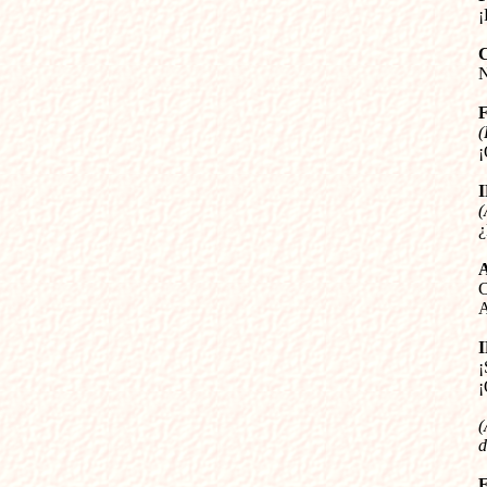




(


(




A


¡
(
d