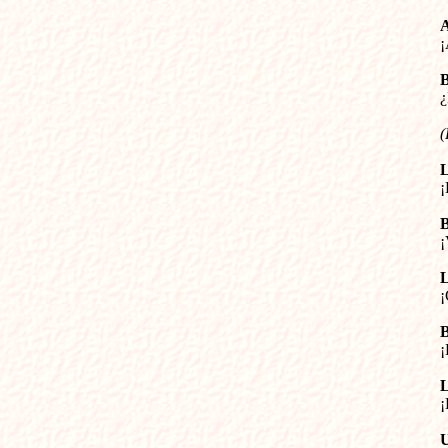




(







