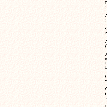






(
A
n
E
(
d
(

