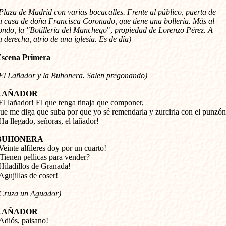
Plaza de Madrid con varias bocacalles. Frente al público, puerta de 

a casa de doña Francisca Coronado, que tiene una bollería. Más al 

ondo, la "Botillería del Manchego
", 
propiedad de Lorenzo Pérez. A 

a derecha, atrio de una iglesia. Es de día)
scena Primera
El Lañador y la Buhonera. Salen pregonando)
LAÑADOR
¡El lañador! El que tenga tinaja que componer, 

ue me diga que suba por que yo sé remendarla y zurcirla con el punzón.
Ha llegado, señoras, el lañador!
BUHONERA
¡Veinte alfileres doy por un cuarto! 

Tienen pellicas para vender? 

Hiladillos de Granada! 

Agujillas de coser!
Cruza un Aguador)
LAÑADOR
¡Adiós, paisano!