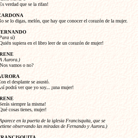
¡Es verdad que se la rifan!
CARDONA
No se lo digas, melón, que hay que conocer el corazón de la mujer.
FERNANDO
Para sí) 
¡Quién supiera en el libro leer de un corazón de mujer!
IRENE
A Aurora.) 
¿Nos vamos o no?
AURORA
Con el desplante se asustó. 

sí podrá ver que yo soy... ¡una mujer!
IRENE
¡Serás siempre la misma! 

Qué cosas tienes, mujer!
Aparece en la puerta de la iglesia Francisquita, que
se 

etiene observando las miradas de Fernando y Aurora.)
FRANCISQUITA