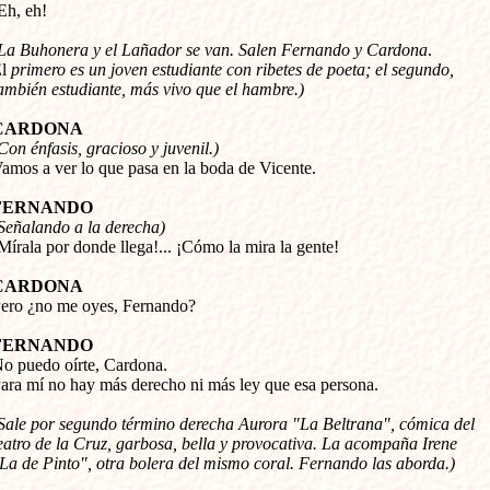
¡Eh, eh!
La Buhonera y el Lañador se van. Salen Fernando y Cardona
. 

l 
primero es un joven estudiante con ribetes de poeta; el segundo, 

ambién estudiante, más vivo que el hambre.)
CARDONA
Con énfasis, gracioso y juvenil.)
Vamos a ver lo que pasa en la boda de Vicente.
FERNANDO
Señalando a la derecha)
¡Mírala por donde llega!... ¡Cómo la mira la gente!
CARDONA
Pero ¿no me oyes, Fernando?
FERNANDO
No puedo oírte, Cardona. 

ara mí no hay más derecho ni más ley que esa persona.
Sale por segundo término derecha Aurora "La Beltrana", cómica del 

eatro de la Cruz, garbosa, bella y provocativa. La acompaña Irene 

La de Pinto", otra bolera del mismo coral. Fernando las aborda.)