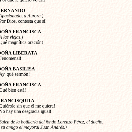
FERNANDO
Apasionado, a Aurora.) 
¡Por Dios, contesta que sí!
DOÑA FRANCISCA
A las viejas.) 
¡Qué magnífica oración!
DOÑA LIBERATA
¡Fenomenal!
DOÑA BASILISA
¡Ay, qué sermón!
DOÑA FRANCISCA
¡Qué bien está!
FRANCISQUITA
¡Quiérole sin que él me quiera! 

No hay una desgracia igual!
Salen de la botillería del fondo Lorenzo Pérez, el dueño, 

 su amigo el mayoral Juan Andrés.)