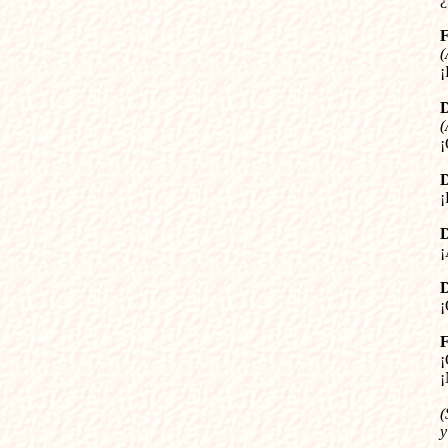
(


(










¡
(
y