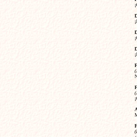








(


(




(

