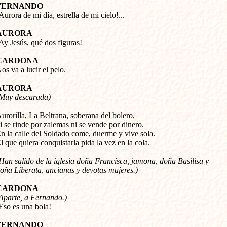
FERNANDO
¡Aurora de mi día, estrella de mi cielo!...
AURORA
¡Ay Jesús, qué dos figuras!
CARDONA
Nos va a lucir el pelo.
AURORA
Muy descarada)
urorilla, La Beltrana, soberana del bolero, 

i se rinde por zalemas ni se vende por dinero. 

n la calle del Soldado come, duerme y vive sola. 

Han salido de la iglesia doña Francisca, jamona, doña Basilisa y 

oña Liberata, ancianas y devotas mujeres.)
CARDONA
Aparte, a Fernando.) 
¡Eso es una bola!
FERNANDO