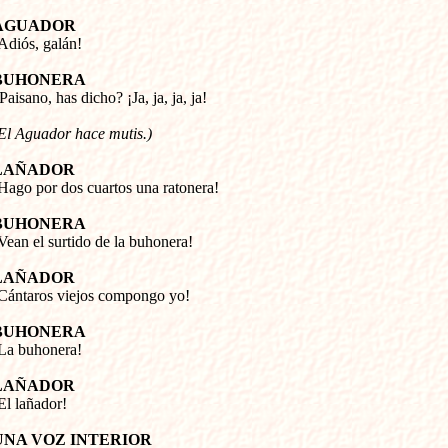
AGUADOR
¡Adiós, galán!
BUHONERA
¿Paisano, has dicho? ¡Ja, ja, ja, ja!
El Aguador hace mutis.)
LAÑADOR
¡Hago por dos cuartos una ratonera!
BUHONERA
¡Vean el surtido de la buhonera!
LAÑADOR
¡Cántaros viejos compongo yo!
BUHONERA
¡La buhonera!
LAÑADOR
UNA VOZ INTERIOR