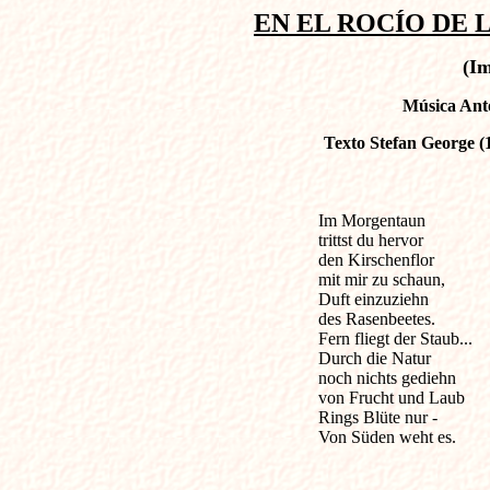
EN EL ROCÍO DE LA
(I
Música Ant
Texto Stefan George (
Im Morgentaun                 
trittst du hervor

den Kirschenflor 

mit mir zu schaun,

Duft einzuziehn 

des Rasenbeetes.

Fern fliegt der Staub...

Durch die Natur 

noch nichts gediehn

von Frucht und Laub

Rings Blüte nur - 

Von Süden weht es.
