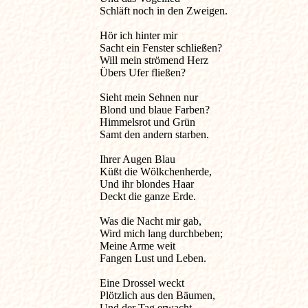
Schläft noch in den Zweigen.

Hör ich hinter mir

Sacht ein Fenster schließen?

Will mein strömend Herz

Übers Ufer fließen?

Sieht mein Sehnen nur

Blond und blaue Farben?

Himmelsrot und Grün

Samt den andern starben.

Ihrer Augen Blau

Küßt die Wölkchenherde,

Und ihr blondes Haar

Deckt die ganze Erde.

Was die Nacht mir gab,

Wird mich lang durchbeben;

Meine Arme weit

Fangen Lust und Leben.

Eine Drossel weckt

Plötzlich aus den Bäumen,

Und der Tag erwacht
