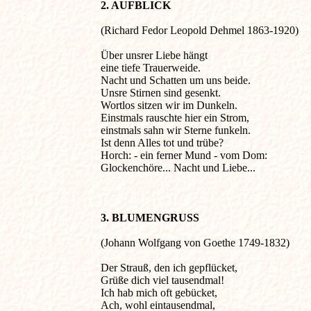
2. AUFBLICK
(Richard Fedor Leopold Dehmel 1863-1920) 

Über unsrer Liebe hängt

eine tiefe Trauerweide.

Nacht und Schatten um uns beide.

Unsre Stirnen sind gesenkt.

Wortlos sitzen wir im Dunkeln.

Einstmals rauschte hier ein Strom,

einstmals sahn wir Sterne funkeln.

Ist denn Alles tot und trübe?

Horch: - ein ferner Mund - vom Dom:

Glockenchöre... Nacht und Liebe...

3. BLUMENGRUSS
(Johann Wolfgang von Goethe 1749-1832) 

Der Strauß, den ich gepflücket,

Grüße dich viel tausendmal!

Ich hab mich oft gebücket,

Ach, wohl eintausendmal,
