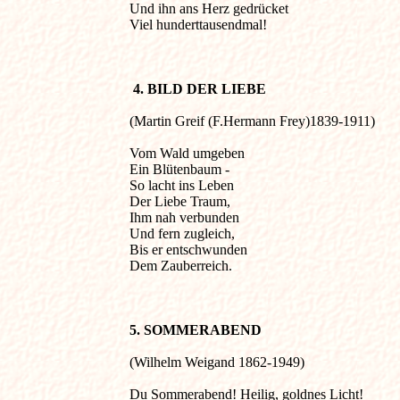
Und ihn ans Herz gedrücket

Viel hunderttausendmal!

4. BILD DER LIEBE 
(Martin Greif (F.Hermann Frey)1839-1911)  

Vom Wald umgeben

Ein Blütenbaum -

So lacht ins Leben

Der Liebe Traum,

Ihm nah verbunden

Und fern zugleich,

Bis er entschwunden

Dem Zauberreich.

5. SOMMERABEND 
(Wilhelm Weigand 1862-1949)  

Du Sommerabend! Heilig, goldnes Licht!
