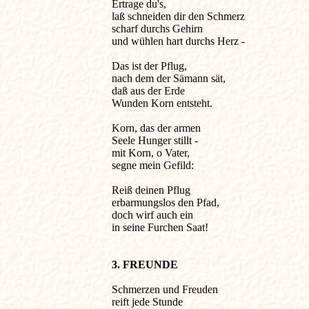
Ertrage du's, 

laß schneiden dir den Schmerz

scharf durchs Gehirn 

und wühlen hart durchs Herz -

Das ist der Pflug, 

nach dem der Sämann sät,

daß aus der Erde 

Wunden Korn entsteht. 

Korn, das der armen 

Seele Hunger stillt -

mit Korn, o Vater, 

segne mein Gefild:

Reiß deinen Pflug 

erbarmungslos den Pfad,

doch wirf auch ein 

in seine Furchen Saat! 

3. FREUNDE 
Schmerzen und Freuden

reift jede Stunde
