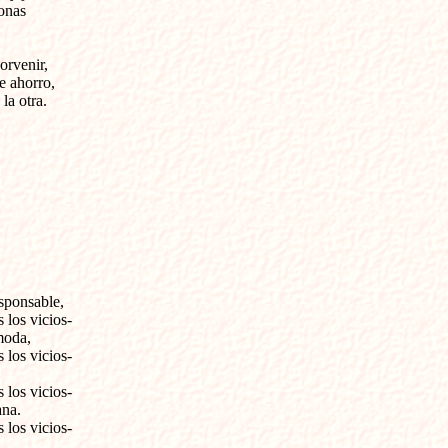
nas

rvenir, 

e ahorro,

a otra.

ponsable,

los vicios-

oda,

los vicios-

los vicios-

na.

los vicios-
