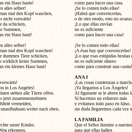
n ein Haus bauts!

como para hacer una casa.

 alles selber! 

¡Se lo comen todo ellas!

an mal den Kopf waschen,

¡Habrá que convencerlas, 

s nicht vorwärts!

o de otro modo, esto no avanza
 da schicken, 

¡Lo que ellas envían

ne Summen, 

no es suficiente

n ein Haus baut!

como para hacer una casa!

n alles selber!

¡Se lo comen todo ellas!

an mal den Kopf waschen! 

¡A ésas hay que convencerlas!

e dummen Tiere schicken,

¡Lo que esas estúpidas bestias 
h wirklich keine Summen,

no es suficiente dinero

n ein kleines Haus baut!

como para construir una casita!
ANA I
 vorwärts!


¡Las cosas comienzan a marcha
on in Los Angeles! 

¡Ya llegamos a Los Ángeles!

sten stehen alle Türen offen.

Al figurante se le abren todas la
s jetzt zusammennehmen 

Si hacemos un esfuerzo más

ltritt vermeiden, 

y evitamos todo paso en falso,

 unaufhaltsam weiter nach oben.

sin duda llegaremos cada vez má
LA FAMILIA
echte unsre Kinder,


Que el Señor ilumine a nuestras
Weg erkennen,

para que ellas hallen 
