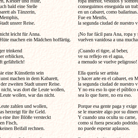
n, Kleider und Hüte,

ropa interior, vestidos y sombrer
ch bald eine Stelle

conseguimos enseguida un traba
rett als Tänzerin,

en un cabaret, como bailarinas.

Memphis, 

Fue en Menfis,

tadt unsrer Reise.

la segunda ciudad de nuestro via
icht leicht für Anna.

¡No fue fácil para Ana, ropa y 
Hüte machen ein Mädchen hoffärtig.

vuelven vanidosa a una muchac
er trinkend 

¡Cuando el tigre, al beber,

r erblicken, 

ve su reflejo en el agua,

t gefährlich!

a menudo se vuelve peligroso!

ie eine Künstlerin sein

Ella quería ser artista 

unst machen in dem Kabarett,

y hacer arte en el cabaret, en Me
der zweiten Stadt unsrer Reise.

la segunda ciudad de nuestro vi
nicht, was dort die Leute wollen, 

Y no era eso lo que el público 
Leute wollen, war das nicht.

sea lo que fuere, no era eso.

eute zahlen und wollen,

Porque esa gente paga y exige 
 herzeigt für ihr Geld.

se le muestre algo por su dinero
eine ihre Blöße versteckt 

Y cuando una oculta su carne,

en Fisch,

como si fuera pescado podrido, 
keinen Beifall rechnen.

no puede esperar aplausos.
