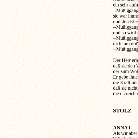
ein sehr auf
--Müßiggang i
sie war imme
und den Elter
--Müßiggang i
und so wird s
--Müßiggang i
nicht am nöt'
--Müßiggang i
Der Herr erl
daß sie den 
der zum Wohl
Er gebe ihne
die Kraft und
daß sie nich
die da reich
STOLZ
ANNA I

Als wir aber