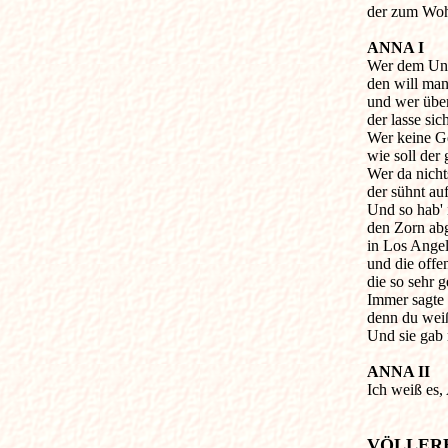
der zum Wohl
ANNA I

Wer dem Unre
den will man
und wer über 
der lasse sic
Wer keine Ge
wie soll der
Wer da nichts
der sühnt auf
Und so hab' 
den Zorn ab
in Los Angele
und die offe
die so sehr g
Immer sagte i
denn du weiß
Und sie gab m
ANNA II

Ich weiß es,
VÖLLER