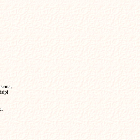
iana,

sipí

,
