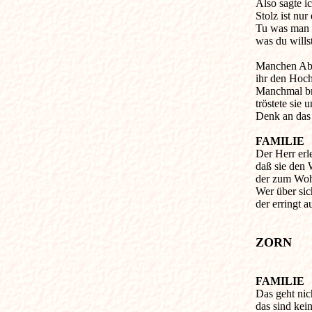
Also sagte i
Stolz ist nur
Tu was man v
was du willst
Manchen Aben
ihr den Hoc
Manchmal bra
tröstete sie u
Denk an das 
FAMILIE

Der Herr erl
daß sie den 
der zum Wohl
Wer über sich
der erringt a
ZORN
FAMILIE

Das geht nic
das sind kei