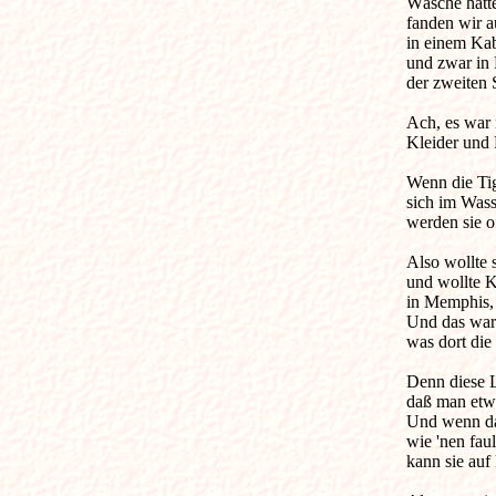
Wäsche hatte
fanden wir au
in einem Kaba
und zwar in 
der zweiten S
Ach, es war n
Kleider und 
Wenn die Tig
sich im Wasse
werden sie of
Also wollte s
und wollte K
in Memphis, 
Und das war 
was dort die 
Denn diese L
daß man etwas
Und wenn da 
wie 'nen faul
kann sie auf 