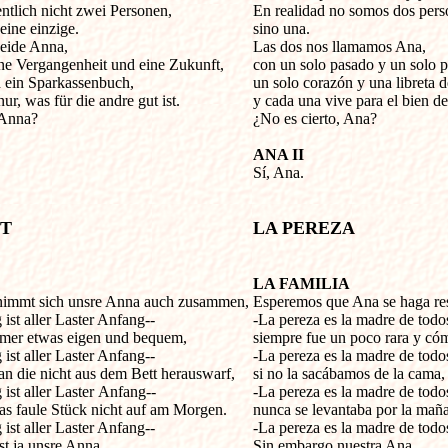
ntlich nicht zwei Personen,

En realidad no somos dos perso
ine einzige.

sino una.

eide Anna,

Las dos nos llamamos Ana,

ne Vergangenheit und eine Zukunft,

con un solo pasado y un solo po
 ein Sparkassenbuch,

un solo corazón y una libreta d
nur, was für die andre gut ist.

y cada una vive para el bien de l
Anna?

¿No es cierto, Ana?

ANA II

Sí, Ana.

IT
LA PEREZA
LA FAMILIA
 nimmt sich unsre Anna auch zusammen,


Esperemos que Ana se haga res
st aller Laster Anfang--

-La pereza es la madre de todos 
mmer etwas eigen und bequem,

siempre fue un poco rara y cóm
st aller Laster Anfang-- 

-La pereza es la madre de todos 
 die nicht aus dem Bett herauswarf,

si no la sacábamos de la cama,

ist aller Laster
Anfang-- 

-La pereza es la madre de todos 
as faule Stück nicht auf am Morgen.

nunca se levantaba por la maña
st aller Laster Anfang-- 

-La pereza es la madre de todos 
st ja unsre Anna

Sin embargo nuestra Ana
