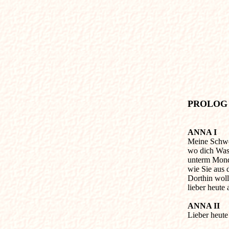
PROLOG       
ANNA I

Meine Schwe
wo dich Wass
unterm Monde
wie Sie aus 
Dorthin woll
lieber heute 
ANNA II

Lieber heute