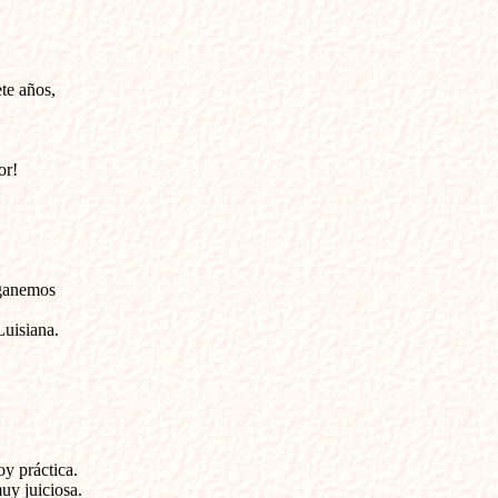
te años,

r!

ganemos 



uisiana.

y práctica.

y juiciosa. 
