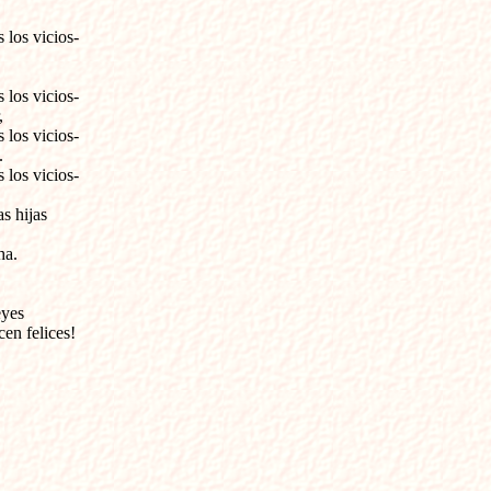
los vicios-

los vicios-



los vicios-



los vicios-

 hijas 

a.

yes 

en felices!
