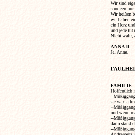
Wir sind eige
sondeen nur e
Wir heißen b
wir haben ei
ein Herz und
und jede tut 
Nicht wahr, 
ANNA II

Ja, Anna.

FAULHE
FAMILIE

Hoffentlich
--Müßiggang i
sie war ja i
--Müßiggang i
und wenn man
--Müßiggang 
dann stand d
--Müßiggang i
Andrerseits i