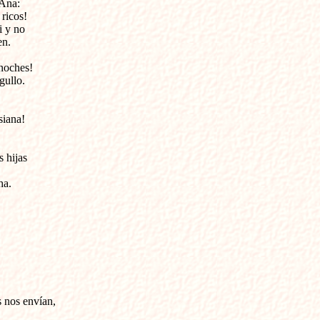
Ana:

ricos!

 y no 

n. 

noches!

ullo.

iana!

 hijas 

a.

 nos envían,
