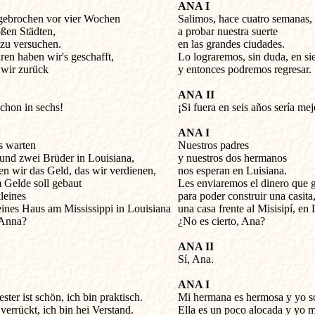
ANA I
fgebrochen vor vier Wochen 


Salimos, hace cuatro semanas,

ßen Städten,

a probar nuestra suerte

zu versuchen.

en las grandes ciudades.

ren haben wir's geschafft,

Lo lograremos, sin duda, en sie
wir zurück

y entonces podremos regresar.

ANA
II
schon in sechs!

¡Si fuera en seis años sería mejo
ANA I
s warten


Nuestros padres 

 und zwei Brüder in Louisiana, 

y nuestros dos hermanos

en wir das Geld, das wir verdienen, 

nos esperan en Luisiana.

Gelde soll gebaut

Les enviaremos el dinero que 
eines 

para poder construir una casita, 
eines Haus am Mississippi in Louisiana

una casa frente al Misisipí, en L
Anna?

¿No es cierto, Ana?

ANA II

Sí, Ana.

ANA I
ter ist schön, ich bin praktisch.


Mi hermana es hermosa y yo so
 verrückt, ich bin hei Verstand.

Ella es un poco alocada y yo mu