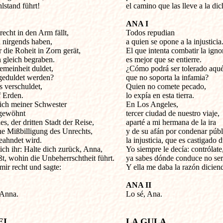
stand führt!

el camino que las lleve a la dich
ANA I
cht in den Arm fällt, 


Todos repudian

 nirgends haben, 

a quien se opone a la injusticia.
die Roheit in Zorn gerät,

El que intenta combatir la igno
h gleich begraben.

es mejor que se entierre.

meinheit duldet, 

¿Cómo podrá ser tolerado aquél
 geduldet werden?

que no soporta la infamia? 

 verschuldet, 

Quien no comete pecado,

 Erden.

lo expía en esta tierra.

ich meiner Schwester 

En Los Angeles, 

gewöhnt

tercer ciudad de nuestro viaje,

s, der dritten Stadt der Reise, 

aparté a mi hermana de la ira

ne Mißbilligung des Unrechts, 

y de su afán por condenar públ
eahndet wird.

la injusticia, que es castigado 
ch ihr: Halte dich zurück, Anna, 

Yo siempre le decía: contrólate,
t, wohin die Unbeherrschtheit führt.

ya sabes dónde conduce no ser 
ir recht und sagte:

Y ella me daba la razón diciend
ANA II
 Anna.


Lo sé, Ana.

EI
LA GULA