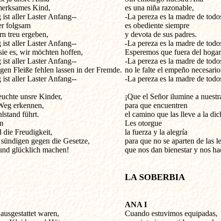
merksames Kind,

es una niña razonable,

st aller Laster Anfang-- 

-La pereza es la madre de todos 
r folgsam

es obediente siempre

n treu ergeben,

y devota de sus padres.

st aller Laster Anfang-- 

-La pereza es la madre de todos 
ie es, wir möchten hoffen,

Esperemos que fuera del hogar,
st aller Laster Anfang-- 

-La pereza es la madre de todos 
gen Fleiße fehlen lassen in der Fremde.

no le falte el empeño necesario.
st aller Laster Anfang--

-La pereza es la madre de todos 
euchte unsre Kinder,

¡Que el Señor ilumine a nuestras
Weg erkennen,

para que encuentren 

stand führt.

el camino que las lleve a la dich
n

Les otorgue 

 die Freudigkeit,

la fuerza y la alegría

t sündigen gegen die Gesetze,

para que no se aparten de las le
 und glücklich machen!

que nos dan bienestar y nos hac
LA SOBERBIA
ANA I
 ausgestattet waren,


Cuando estuvimos equipadas,
