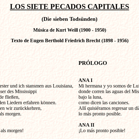
LOS SIETE PECADOS CAPITALES
(Die sieben Todsünden)
Música de Kurt Weill (1900 - 1950)
Texto de Eugen Berthold Friedrich Brecht (1898 - 1956)
                                  
PRÓLOGO
ANA I
ster und ich stansmen aus Louisiana,


Mi hermana y yo somos de Luis
er des Mississippi

donde corren las aguas del Misi
 fließen,

bajo la luna,

den Liedern erfahren können.

como dicen las canciones.

en wir zurückkehren, 

Allí quisiéramos regresar un día
als morgen.

lo más pronto posible.

ANA II
 als morgen!


¡Lo más pronto posible!
