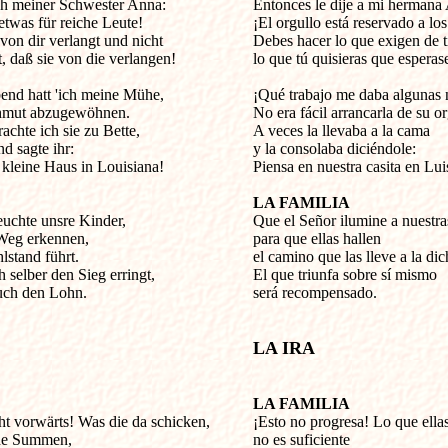
ch meiner Schwester Anna:

Entonces le dije a mi hermana 
 etwas für reiche Leute!

¡El orgullo está reservado a los 
on dir verlangt und nicht 

Debes hacer lo que exigen de ti
, daß sie von die verlangen!

lo que tú quisieras que esperase
d hatt 'ich meine Mühe, 

¡Qué trabajo me daba algunas 
hmut abzugewöhnen.

No era fácil arrancarla de su org
chte ich sie zu Bette, 

A veces la llevaba a la cama 

nd sagte ihr:

y la consolaba diciéndole:

kleine Haus in Louisiana!

Piensa en nuestra casita en Luis
LA FAMILIA
euchte unsre Kinder, 


Que el Señor ilumine a nuestras
Weg erkennen,

para que ellas hallen 

stand führt.

el camino que las lleve a la dich
 selber den Sieg erringt,

El que triunfa sobre sí mismo 

uch den Lohn.

será recompensado.

LA IRA
LA FAMILIA
ht vorwärts! Was die da schicken, 


¡Esto no progresa! Lo que ellas
ne Summen, 

no es suficiente 
