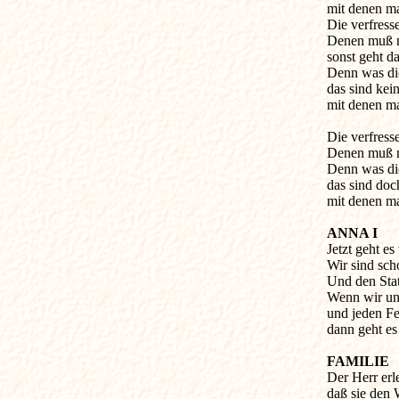
mit denen ma
Die verfressen
Denen muß m
sonst geht da
Denn was die
das sind kei
mit denen ma
Die verfresse
Denen muß m
Denn was di
das sind doc
mit denen ma
ANNA I

Jetzt geht es
Wir sind sch
Und den Stati
Wenn wir un
und jeden Feh
dann geht es
FAMILIE

Der Herr erl
daß sie den 