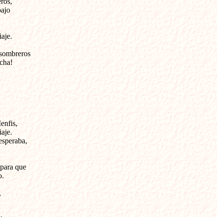
os, 

jo 

je. 

sombreros 

ha!

nfis, 

aje.

esperaba,

para que 

.


