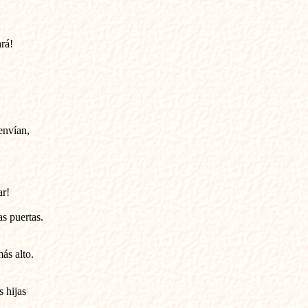
rá!

envían,



r!

s puertas.

s alto.

 hijas 
