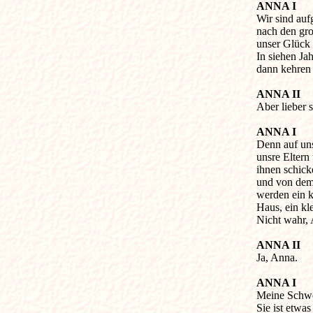
ANNA I

Wir sind au
nach den gro
unser Glück 
In siehen Jah
dann kehren 
ANNA II

Aber lieber 
ANNA I

Denn auf un
unsre Eltern
ihnen schick
und von dem 
werden ein kl
Haus, ein kl
Nicht wahr, 
ANNA II

Ja, Anna.

ANNA I

Meine Schwes
Sie ist etwas