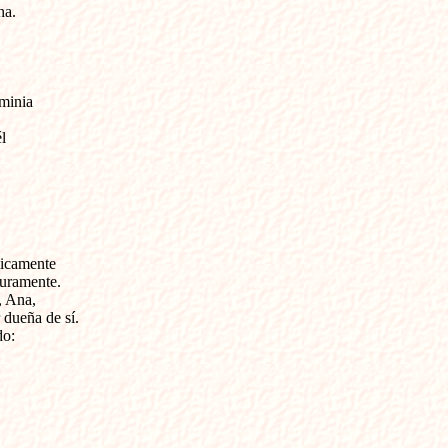
a.



minia

 

icamente 

duramente.

 Ana, 

dueña de sí.

o:
