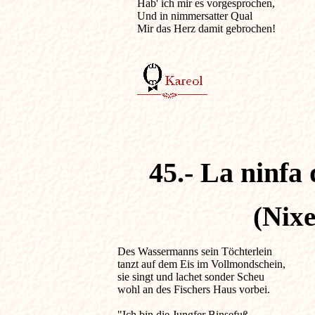
Hab' ich mir es vorgesprochen,

Und in nimmersatter Qual

Mir das Herz damit gebrochen!

45.- La ninfa 
(Nixe
Des Wassermanns sein Töchterlein                  
tanzt auf dem Eis im Vollmondschein,

sie singt und lachet sonder Scheu

wohl an des Fischers Haus vorbei.

"Ich bin die Jungfer Binsefuß,
