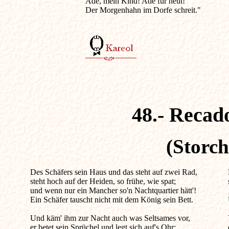
Ade, mein Kind! Ade für heut!

Der Morgenhahn im Dorfe schreit."

48.- Recado
(Storch
Des Schäfers sein Haus und das steht auf zwei Rad,              

steht hoch auf der Heiden, so frühe, wie spat;

und wenn nur ein Mancher so'n Nachtquartier hätt'!

Ein Schäfer tauscht nicht mit dem König sein Bett.

Und käm' ihm zur Nacht auch was Seltsames vor,

er betet sein Sprüchel und legt sich auf's Ohr;
