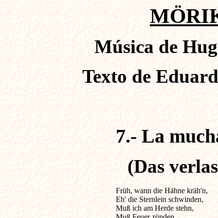
MÖRIK
Música de Hugo
Texto de Eduard
7.- La muc
(Das verla
Früh, wann die Hähne kräh'n,          
Eh' die Sternlein schwinden,

Muß ich am Herde stehn,

Muß Feuer zünden.
