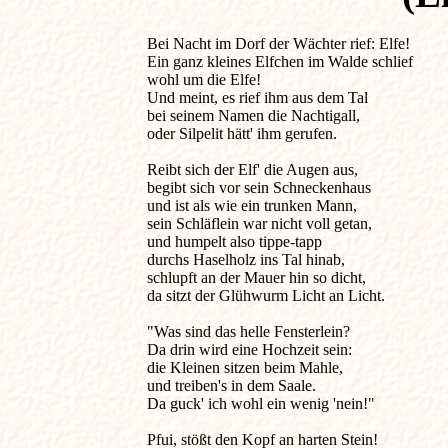
Bei Nacht im Dorf der Wächter rief: Elfe!            
Ein ganz kleines Elfchen im Walde schlief

wohl um die Elfe!

Und meint, es rief ihm aus dem Tal 

bei seinem Namen die Nachtigall,

oder Silpelit hätt' ihm gerufen.

Reibt sich der Elf' die Augen aus,

begibt sich vor sein Schneckenhaus

und ist als wie ein trunken Mann,

sein Schläflein war nicht voll getan,

und humpelt also tippe-tapp

durchs Haselholz ins Tal hinab,

schlupft an der Mauer hin so dicht,

da sitzt der Glühwurm Licht an Licht.

"Was sind das helle Fensterlein?

Da drin wird eine Hochzeit sein:

die Kleinen sitzen beim Mahle,

und treiben's in dem Saale.

Da guck' ich wohl ein wenig 'nein!"

Pfui, stößt den Kopf an harten Stein!
