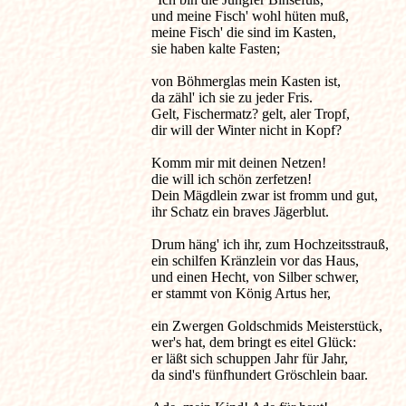
und meine Fisch' wohl hüten muß,

meine Fisch' die sind im Kasten, 

sie haben kalte Fasten;

von Böhmerglas mein Kasten ist, 

da zähl' ich sie zu jeder Fris.

Gelt, Fischermatz? gelt, aler Tropf,

dir will der Winter nicht in Kopf?

Komm mir mit deinen Netzen!

die will ich schön zerfetzen!

Dein Mägdlein zwar ist fromm und gut,

ihr Schatz ein braves Jägerblut.

Drum häng' ich ihr, zum Hochzeitsstrauß,

ein schilfen Kränzlein vor das Haus,

und einen Hecht, von Silber schwer,

er stammt von König Artus her,

ein Zwergen Goldschmids Meisterstück,

wer's hat, dem bringt es eitel Glück:

er läßt sich schuppen Jahr für Jahr,

da sind's fünfhundert Gröschlein baar.
