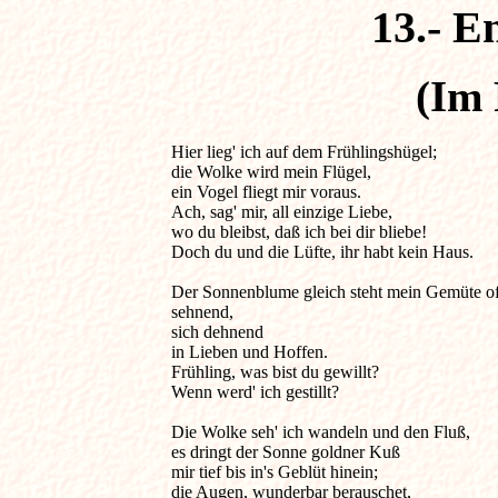
13.- E
(Im 
Hier lieg' ich auf dem Frühlingshügel;                 
die Wolke wird mein Flügel,

ein Vogel fliegt mir voraus.

Ach, sag' mir, all einzige Liebe,

wo du bleibst, daß ich bei dir bliebe!

Doch du und die Lüfte, ihr habt kein Haus.

Der Sonnenblume gleich steht mein Gemüte off
sehnend,

sich dehnend

in Lieben und Hoffen.

Frühling, was bist du gewillt?

Wenn werd' ich gestillt?

Die Wolke seh' ich wandeln und den Fluß,

es dringt der Sonne goldner Kuß

mir tief bis in's Geblüt hinein;

die Augen, wunderbar berauschet,
