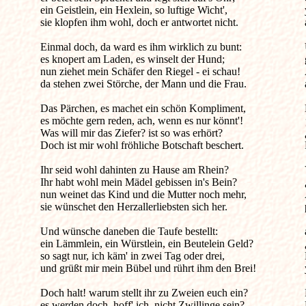
ein Geistlein, ein Hexlein, so luftige Wicht',

sie klopfen ihm wohl, doch er antwortet nicht.

Einmal doch, da ward es ihm wirklich zu bunt:

es knopert am Laden, es winselt der Hund;

nun ziehet mein Schäfer den Riegel - ei schau!

da stehen zwei Störche, der Mann und die Frau.

Das Pärchen, es machet ein schön Kompliment,

es möchte gern reden, ach, wenn es nur könnt'!

Was will mir das Ziefer? ist so was erhört?

Doch ist mir wohl fröhliche Botschaft beschert.

Ihr seid wohl dahinten zu Hause am Rhein?

Ihr habt wohl mein Mädel gebissen in's Bein?

nun weinet das Kind und die Mutter noch mehr, 

sie wünschet den Herzallerliebsten sich her.

Und wünsche daneben die Taufe bestellt:

ein Lämmlein, ein Würstlein, ein Beutelein Geld?

so sagt nur, ich käm' in zwei Tag oder drei,

und grüßt mir mein Bübel und rührt ihm den Brei!

Doch halt! warum stellt ihr zu Zweien euch ein?

es werden doch, hoff' ich, nicht Zwillinge sein?
