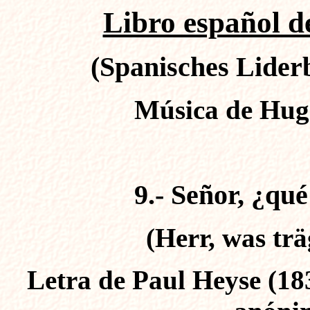
Libro español de
(Spanisches Liderb
Música de Hugo
9.- Señor, ¿qué
(Herr, was trä
Letra de Paul Heyse (183