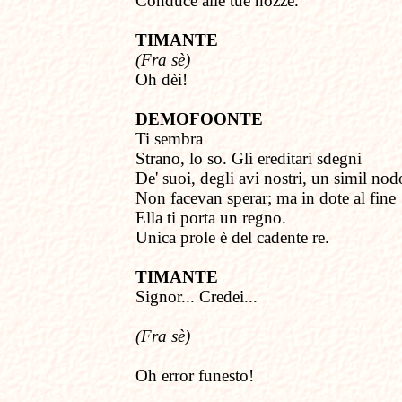
Conduce alle tue nozze.
TIMANTE
(Fra sè)
Oh dèi!
DEMOFOONTE
Ti sembra
Strano, lo so. Gli ereditari sdegni
De' suoi, degli avi nostri, un simil nod
Non facevan sperar; ma in dote al fine
Ella ti porta un regno.
Unica prole
è del cadente re.
TIMANTE
Signor... Credei...
(Fra sè)
Oh error funesto!