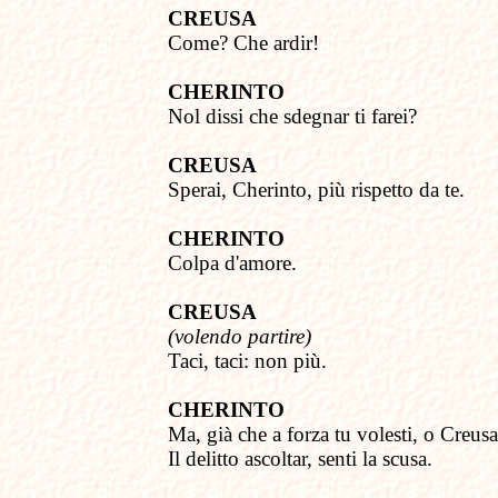
CREUSA
Come? Che ardir!
CHERINTO
Nol dissi
c
he sdegnar ti farei?
CREUSA
Sperai, Cherinto,
p
iù rispetto da te.
CHERINTO
Colpa d'amore.
CREUSA
(volendo partire)
Taci, taci: non più.
CHERINTO
Ma, già che a forza tu volesti, o Creusa
Il delitto ascoltar, senti la scusa.