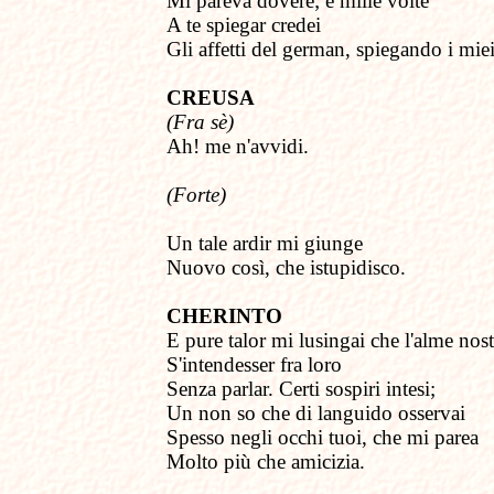
Mi pareva dovere; e mille volte
A te spiegar credei
Gli affetti del german, spiegando i miei
CREUSA
(Fra sè)
Ah! me n'avvidi.
(Forte)
Un tale ardir mi giunge
Nuovo così, che istupidisco.
CHERINTO
E pure
t
alor mi lusingai che l'alme nost
S'intendesser fra loro
Senza parlar. Certi sospiri intesi;
Un non so che di languido osservai
Spesso negli occhi tuoi, che mi parea
Molto più che amicizia.