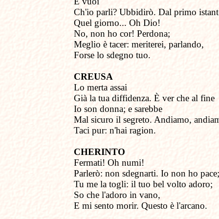
E vuoi
Ch'io parli? Ubbidirò. Dal primo istante
Quel giorno... Oh Dio!
No, non ho cor! Perdona;
Meglio è tacer: meriterei, parlando,
Forse lo sdegno tuo.
CREUSA
Lo merta assai
Già la tua diffidenza. È ver che al fine
Io son donna; e sarebbe
Mal sicuro il segreto. Andiamo, andia
Taci pur: n'hai ragion.
CHERINTO
Fermati! Oh numi!
Parlerò: non sdegnarti. Io non ho pace
Tu me la togli: il tuo bel volto adoro;
So che l'adoro in vano,
E mi sento morir. Questo è l'arcano.