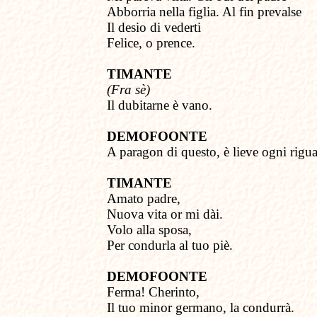
Abborria nella figlia. Al fin prevalse
Il desio di vederti
Felice, o prence.
TIMANTE
(Fra sè)
Il dubitarne è vano.
DEMOFOONTE
A paragon di questo,
è lieve ogni rigu
TIMANTE
Amato padre,
Nuova vita or mi dài.
Volo alla sposa,
Per condurla al tuo piè.
DEMOFOONTE
Ferma! Cherinto,
Il tuo minor germano,
l
a condurrà.