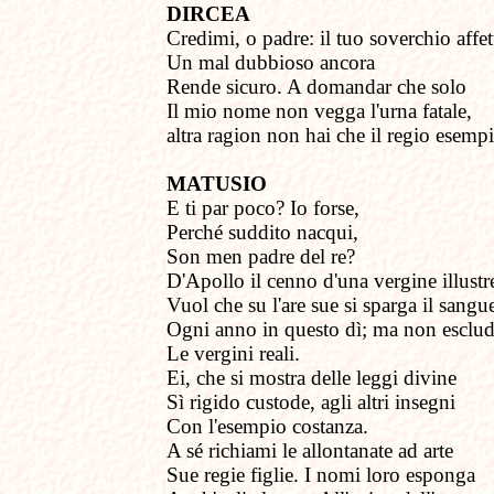
DIRCEA
Credimi, o padre: il tuo soverchio affet
Un mal dubbioso ancora
Rende sicuro. A domandar che solo
Il mio nome non vegga
l
'urna fatale,
altra ragion non hai che il regio esemp
MATUSIO
E ti par poco? Io forse,
Perché suddito nacqui,
Son men padre del re?
D'Apollo il cenno
d
'una vergine illustr
Vuol che su l'are sue si sparga il sangu
Ogni anno in questo dì; ma non esclu
Le vergini reali.
Ei, che si mostra
d
elle leggi divine
Sì rigido custode, agli altri insegni
Con l'esempio costanza.
A sé richiami
l
e allontanate ad arte
Sue regie figlie. I nomi loro esponga