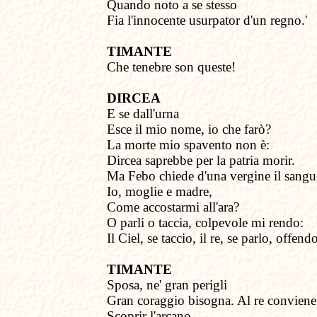
Quando noto a se stesso
Fia l'innocente usurpator d'un regno.'
TIMANTE
Che tenebre son queste!
DIRCEA
E se dall'urna
Esce il mio nome, io che farò?
La morte
mio spavento non è:
Dircea saprebbe
per la patria morir.
Ma Febo chiede
d'una vergine il sangu
Io, moglie e madre,
Come accostarmi all'ara?
O parli o taccia,
colpevole mi rendo:
Il Ciel, se taccio, il re, se parlo, offend
TIMANTE
Sposa, ne' gran perigli
Gran coraggio bisogna. Al re conviene
Scoprir l'arcano.