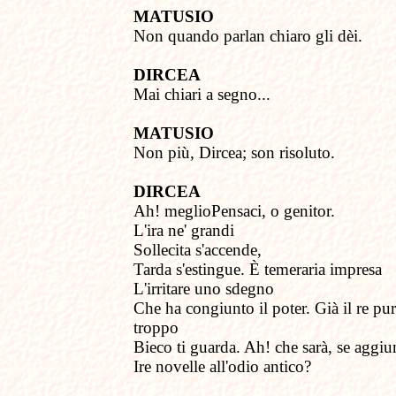
MATUSIO
Non quando
p
arlan chiaro gli dèi.
DIRCEA
Mai chiari a segno...
MATUSIO
Non più, Dircea; son risoluto.
DIRCEA
Ah! meglioPensaci, o genitor.
L'ira ne' grandi
Sollecita s'accende,
Tarda s'estingue. È temeraria impresa
L'irritare uno sdegno
Che ha congiunto il poter. Già il re pur
troppo
Bieco ti guarda. Ah! che sarà, se aggi
Ire novelle all'odio antico?