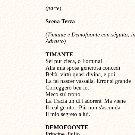
(parte
)
Scena Terza
(Timante e Demofoonte con séguito;
i
Adrasto)
TIMANTE
Sei pur cieca, o Fortuna!
Alla mia sposa
g
enerosa concedi
Beltà, virtù quasi divina, e poi
La fai nascer vassalla. Error sì grande
Correggerò ben io.
Meco sul trono
La Tracia un dì l'adorerà. Ma viene
Il real genitor. Più non s'asconda
Il mio segreto a lui.
DEMOFOONTE
Principe, figlio.