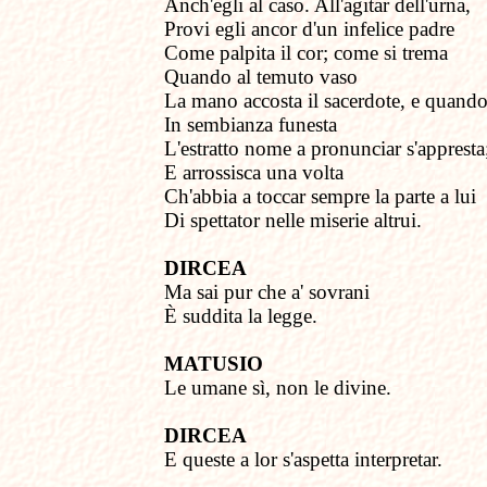
Anch'egli al caso. All'agitar dell'urna,
Provi egli ancor d'un infelice padre
Come palpita il cor; come si trema
Quando al temuto vaso
La mano accosta il sacerdote, e quand
In sembianza funesta
L'estratto nome a pronunciar s'appresta
E arrossisca una volta
Ch'abbia a toccar sempre la parte a lui
Di spettator nelle miserie altrui.
DIRCEA
Ma sai pur che a' sovrani
È suddita la legge.
MATUSIO
Le umane sì, non le divine.
DIRCEA
E queste
a
lor s'aspetta interpretar.