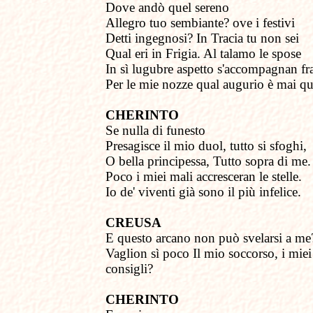
Dove andò quel sereno
Allegro tuo sembiante? ove i festivi
Detti ingegnosi? In Tracia tu non sei
Qual eri in Frigia. Al talamo le spose
In sì lugubre aspetto
s
'accompagnan fr
Per le mie nozze
q
ual augurio è mai qu
CHERINTO
Se nulla di funesto
Presagisce il mio duol, tutto si sfoghi,
O bella principessa, Tutto sopra di me.
Poco i miei mali
a
ccresceran le stelle.
Io de' viventi
g
ià sono il più infelice.
CREUSA
E questo arcano
n
on può svelarsi a me
Vaglion sì poco
Il mio soccorso, i miei
consigli?
CHERINTO