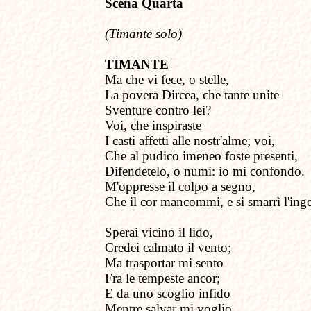
Scena Quarta
(Timante solo)
TIMANTE
Ma che vi fece, o stelle,
La povera Dircea, che tante unite
Sventure contro lei?
Voi, che inspiraste
I casti affetti alle nostr'alme; voi,
Che al pudico imeneo foste presenti,
Difendetelo, o numi: io mi confondo.
M'oppresse il colpo a segno,
Che il cor mancommi, e si smarrì l'ing
Sperai vicino il lido,
Credei calmato il vento;
Ma trasportar mi sento
Fra le tempeste ancor;
E da uno scoglio infido
Mentre salvar mi voglio,