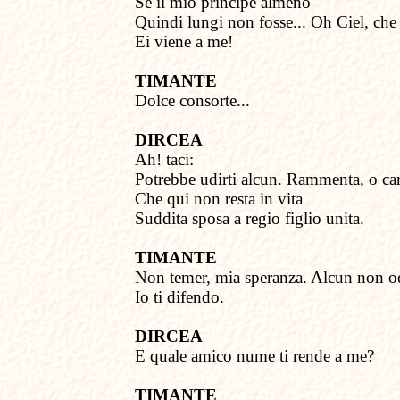
Se il mio principe almeno
Quindi lungi non fosse... Oh Ciel, che
Ei viene a me!
TIMANTE
Dolce consorte...
DIRCEA
Ah! taci:
Potrebbe udirti alcun. Rammenta, o ca
Che qui non resta in vita
Suddita sposa a regio figlio unita.
TIMANTE
Non temer, mia speranza. Alcun non o
Io ti difendo.
DIRCEA
E quale amico nume
t
i rende a me?
TIMANTE