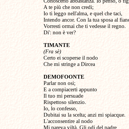
Conoscerlo abbastanza. Io penso, o fig
A te più che non credi;
Io ti leggo nell'alma, e quel che taci,
Intendo ancor. Con la tua sposa al fian
Vorresti ormai che ti vedesse il regno.
Di': non è ver?
TIMANTE
(Fra sè)
Certo ei scoperse il nodo
Che mi stringe a Dircea
DEMOFOONTE
Parlar non osi;
E a compiacerti appunto
Il tuo mi persuade
Rispettoso silenzio.
Io, lo confesso,
Dubitai su la scelta; anzi mi spiacque.
L'acconsentire al nodo
Mi pareva viltà. Gli odi del padre