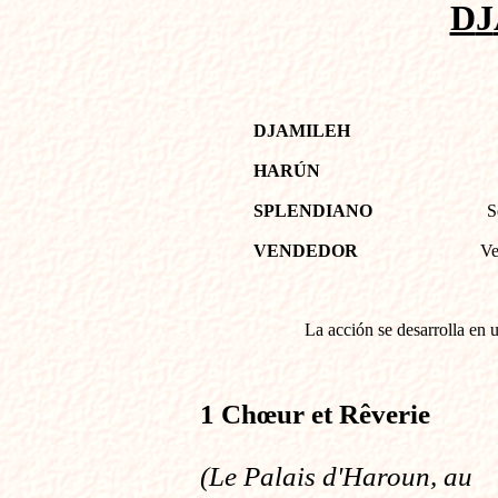
D
J
DJAMILEH
HARÚN
SPLENDI
ANO
S
VENDEDOR
Ve
La acción se desarrolla en
u
1 Chœur et Rêverie
(Le Palais d'Haroun, au